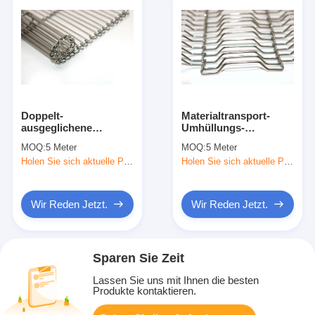
Doppelt-
Materialtransport-
ausgeglichene
Umhüllungs-
Kettenedelstahl-
Nahrungsmittel-Mesh
MOQ:
5 Meter
MOQ:
5 Meter
Scharnier-
Belt Wire Mesh For-
Holen Sie sich aktuelle Preis
Holen Sie sich aktuelle Preis
Bandförderer für
Pizza-Schokoladen-
Trockner-Masche
Förderer
Wir Reden Jetzt.
Wir Reden Jetzt.
Sparen Sie Zeit
Lassen Sie uns mit Ihnen die besten
Produkte kontaktieren.