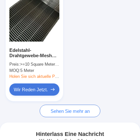
Edelstahl-
Drahtgewebe-Mesh
Conveyor Belt For
Preis:
>=10 Square Meters $12.50
Bread-Backen der
MOQ:
5 Meter
Nahrungsmittelgrad-
Ebenen-304
Holen Sie sich aktuelle Preis
Wir Reden Jetzt.
Startseite
Sehen Sie mehr an
Produkte
Über uns
Hinterlass Eine Nachricht