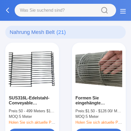
Nahrung Mesh Belt
(21)
SUS316L-Edelstahl-
Formen Sie
Conveyable
eingehängte
Förderband-
Stahlnahrung Mesh
Preis:
50 - 499 Meters $19.00， >=500 Meters $18.00
Preis:
$1.50 - $128.00/ Meter|15 Meter/Meters(Min. Order)
Herstellung Mesh Wire
Belt For Conveyor
MOQ:
5 Meter
MOQ:
5 Meter
drücken 15mm-
6000mm
Holen Sie sich aktuelle Preis
Holen Sie sich aktuelle Preis