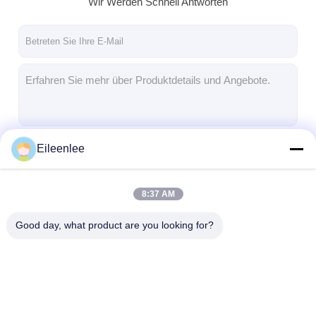
Wir Werden Schnell Antworten
Fabrik Tour
Qualitätskontrolle
Kontakt
Nachrichten
Alle Fälle
Eileenlee
Fortsetzen
8:37 AM
Edelstahlmaschengurt
Unsere Kategorien
Good day, what product are you looking for?
Spiraldrahtgeflecht
Hochtemperatur-Maschendraht
Nahrung Mesh Belt