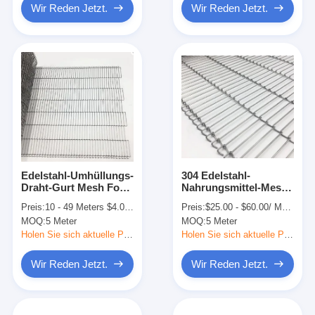
Wir Reden Jetzt.
Wir Reden Jetzt.
Edelstahl-Umhüllungs-
304 Edelstahl-
Draht-Gurt Mesh For
Nahrungsmittel-Mesh
Eggs Conveyor der
Belt Ladder Chain
Preis:
10 - 49 Meters $4.00， 50 - 99 Meters $3.00， >=100 Meters $1.80
Preis:
$25.00 - $60.00/ Meter|1 Meter/Meters(Min. Order)
hohen Temperatur
Conveyor-Systeme
MOQ:
5 Meter
MOQ:
5 Meter
Holen Sie sich aktuelle Preis
Holen Sie sich aktuelle Preis
Wir Reden Jetzt.
Wir Reden Jetzt.