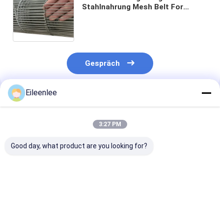
Stahlnahrung Mesh Belt For
Conveyor drücken 15mm-6000mm
Gespräch
Eileenlee
Empfohlene Produkte
3:27 PM
Good day, what product are you looking for?
Ununterbrochener
Kundengebundenes
Edelstahl-
Keks-Draht Mesh
Edelstahl-Ebenen-
Drahtgewebe-
Belt Conveyor
Flex Belt Wire Mesh
Conveyor Belt 