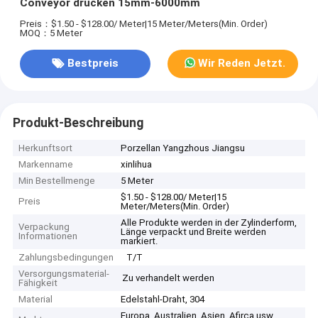
Conveyor drücken 15mm-6000mm
Preis：$1.50 - $128.00/ Meter|15 Meter/Meters(Min. Order)
MOQ：5 Meter
Bestpreis
Wir Reden Jetzt.
Produkt-Beschreibung
Herkunftsort
Porzellan Yangzhous Jiangsu
Markenname
xinlihua
Min Bestellmenge
5 Meter
$1.50 - $128.00/ Meter|15
Preis
Meter/Meters(Min. Order)
Alle Produkte werden in der Zylinderform,
Verpackung
Länge verpackt und Breite werden
Informationen
markiert.
Zahlungsbedingungen
T/T
Versorgungsmaterial-
Zu verhandelt werden
Fähigkeit
Material
Edelstahl-Draht, 304
Europa, Australien, Asien, Afirca usw.,