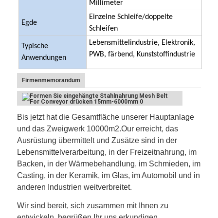
Millimeter
Fabrik Tour
Einzelne Schleife/doppelte
Egde
Schleifen
Qualitätskontrolle
Lebensmittelindustrie, Elektronik,
Typische
Kontakt
PWB, färbend, Kunststoffindustrie
Anwendungen
Nachrichten
Firmenmemorandum
Alle Fälle
Bis jetzt hat die Gesamtfläche unserer Hauptanlage
und das Zweigwerk 10000m2.Our erreicht, das
Edelstahlmaschengurt
Ausrüstung übermittelt und Zusätze sind in der
Lebensmittelverarbeitung, in der Freizeitnahrung, im
Spiraldrahtgeflecht
Backen, in der Wärmebehandlung, im Schmieden, im
Casting, in der Keramik, im Glas, im Automobil und in
Hochtemperatur-Maschendraht
anderen Industrien weitverbreitet.
Nahrung Mesh Belt
Wir sind bereit, sich zusammen mit Ihnen zu
entwickeln, begrüßen Ihr uns erkundigen.