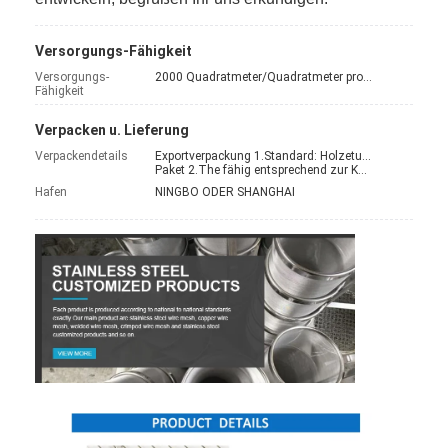
Wabenförderband
Versorgungs-Fähigkeit
Förderkette-Platte
Versorgungs-
2000 Quadratmeter/Quadratmeter pro Monat 150 Meter pro Tag
Fähigkeit
Foto-voltaischer SolarMesh Belt
Verpacken u. Lieferung
Kette Mesh Belt
Verpackendetails
Exportverpackung 1.Standard: Holzetui; Palette.
Paket 2.The fähig entsprechend zur Kundenanforderung.
Gewundener Gefrierschrank-Gurt
Hafen
NINGBO ODER SHANGHAI
Oven Conveyor Belt