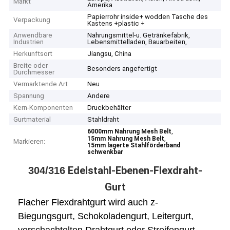
Markt
Amerika
Papierrohr inside+ wodden Tasche des
Verpackung
Kastens +plastic +
Anwendbare
Nahrungsmittel-u. Getränkefabrik,
Industrien
Lebensmittelladen, Bauarbeiten,
Herkunftsort
Jiangsu, China
Breite oder
Besonders angefertigt
Durchmesser
Vermarktende Art
Neu
Spannung
Andere
Kern-Komponenten
Druckbehälter
Gurtmaterial
Stahldraht
,
6000mm Nahrung Mesh Belt
,
15mm Nahrung Mesh Belt
Markieren:
15mm lagerte Stahlförderband
schwenkbar
Edelstahl-
Ebenen-
Flex
draht-
304/316
Gurt
Flacher Flexdrahtgurt wird auch z-
Biegungsgurt, Schokoladengurt, Leitergurt,
verschachtelten Drahtgurt oder Streifengurt