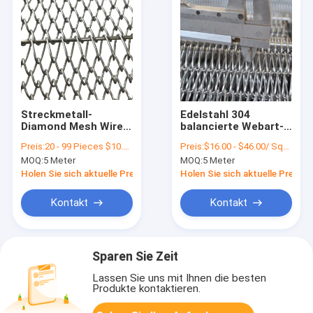
Streckmetall-
Edelstahl 304
Diamond Mesh Wire
balancierte Webart-
Conveyor Belt For-Ei
Lebensmittelverarbeitun
Preis:
20 - 99 Pieces $10.00， 100 - 999 Pieces $9.00， >=1000 Pieces $8.00
Preis:
$16.00 - $46.00/ Square Meter|10 Square Meter/Square Meters(Min. Order)
Tray Dryers des
Gurte für Eier
MOQ:
5 Meter
MOQ:
5 Meter
Edelstahl-316
Holen Sie sich aktuelle Preis
Holen Sie sich aktuelle Preis
Kontakt
Kontakt
Sparen Sie Zeit
Lassen Sie uns mit Ihnen die besten
Produkte kontaktieren.