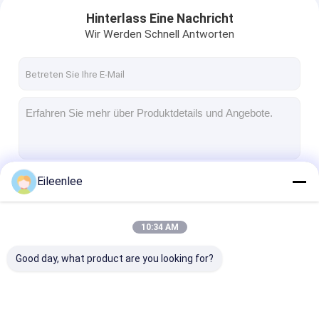
Hinterlass Eine Nachricht
Wir Werden Schnell Antworten
Eileenlee
Fortsetzen
10:34 AM
Startseite
Unsere Kategorien
Good day, what product are you looking for?
Produkte
Über uns