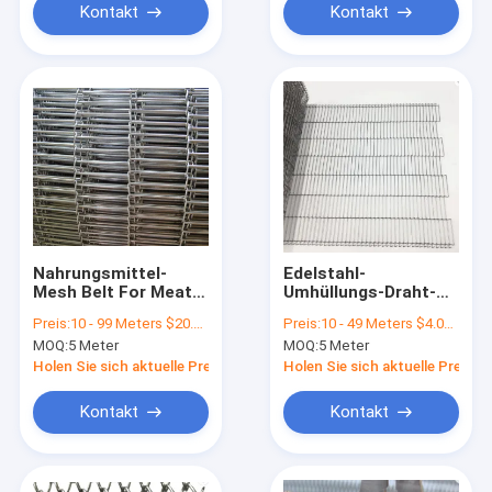
Kontakt
Kontakt
Nahrungsmittel-
Edelstahl-
Mesh Belt For Meat
Umhüllungs-Draht-
Egg-Förderer des
Gurt Mesh For Eggs
Preis:
10 - 99 Meters $20.00， >=100 Meters $5.60
Preis:
10 - 49 Meters $4.00， 50 - 99 Meters $3.00， >=100 Meters $1.80
Edelstahl-430
Conveyor der hohen
MOQ:
5 Meter
MOQ:
5 Meter
Temperatur
Holen Sie sich aktuelle Preis
Holen Sie sich aktuelle Preis
Kontakt
Kontakt