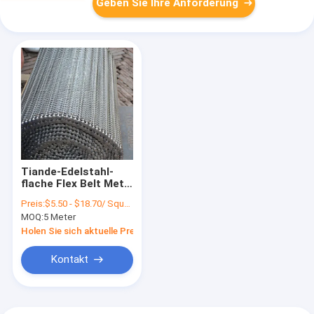
Geben Sie Ihre Anforderung
Tiande-Edelstahl-
flache Flex Belt Metal
Belt Conveyor-
Preis:
$5.50 - $18.70/ Square Meter|1 Square Meter/Square Meters(Min. Order)
Kettenmasche
MOQ:
5 Meter
Holen Sie sich aktuelle Preis
Kontakt