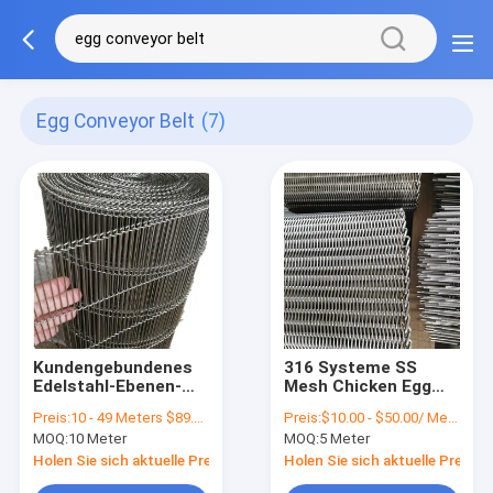
Egg Conveyor Belt
(7)
Kundengebundenes
316 Systeme SS
Edelstahl-Ebenen-
Mesh Chicken Egg
Flex Belt Wire Mesh
Conveyor Belt
Preis:
10 - 49 Meters $89.55， 50 - 99 Meters $74.62， 100 - 999 Meters $59.70， >=1000 Meters $44.78
Preis:
$10.00 - $50.00/ Meter|100 Meter/Meters(Min. Order)
Egg-Förderband
MOQ:
10 Meter
MOQ:
5 Meter
Holen Sie sich aktuelle Preis
Holen Sie sich aktuelle Preis