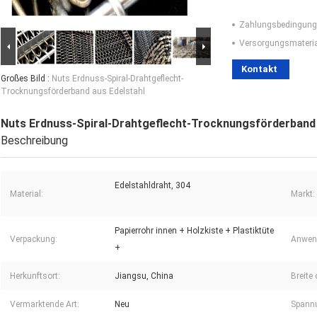
Zahlungsbedingung
Versorgungsmaterial
Kontakt
Großes Bild :
Nuts Erdnuss-Spiral-Drahtgeflecht-
Trocknungsförderband aus Edelstahl
Nuts Erdnuss-Spiral-Drahtgeflecht-Trocknungsförderband 
Beschreibung
Edelstahldraht, 304
Material:
Markt:
Papierrohr innen + Holzkiste + Plastiktüte
Verpackung:
Anwend
+
Herkunftsort:
Jiangsu, China
Breite
Vermarktende Art:
Neu
Spann