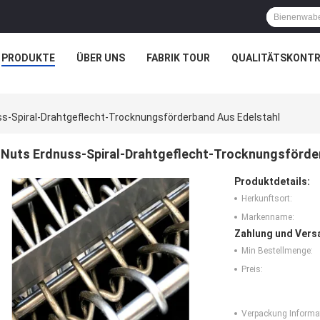
PRODUKTE
ÜBER UNS
FABRIK TOUR
QUALITÄTSKONTR
s-Spiral-Drahtgeflecht-Trocknungsförderband Aus Edelstahl
Nuts Erdnuss-Spiral-Drahtgeflecht-Trocknungsförde
Produktdetails:
Herkunftsort:
Markenname:
Zahlung und Vers
Min Bestellmenge:
Preis:
Verpackung Informa