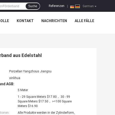
Referenzen
Suche
|
German
OLLE
KONTAKT
NACHRICHTEN
ALLE FÄLLE
rband aus Edelstahl
Porzellan Yangzhous Jiangsu
xinlihua
and AGB:
5 Meter
1 - 29 Square Meters $17.80， 30 - 99
Square Meters $17.50， >=100 Square
Meters $16.90
tionen:
Alle Produkte werden in der Zylinderform,