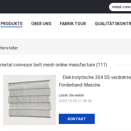
PRODUKTE
ÜBER UNS
FABRIK TOUR
QUALITÄTSKONTR
Hersteller
metal conveyor belt mesh online manufacture
(111)
Elektrolytische 304 SS verdrah
Förderband-Masche
Lesen Sie weiter
2022-10-30 21:48:36
KONTAKT