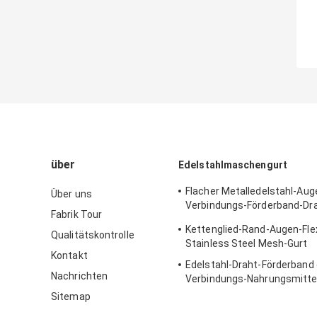
über
Edelstahlmaschengurt
Flacher Metalledelstahl-Aug
Über uns
Verbindungs-Förderband-Dr
Fabrik Tour
Oven
Kettenglied-Rand-Augen-Fle
Qualitätskontrolle
Stainless Steel Mesh-Gurt
Kontakt
Edelstahl-Draht-Förderband
Nachrichten
Verbindungs-Nahrungsmitte
fertigte Größe besonders an
Sitemap