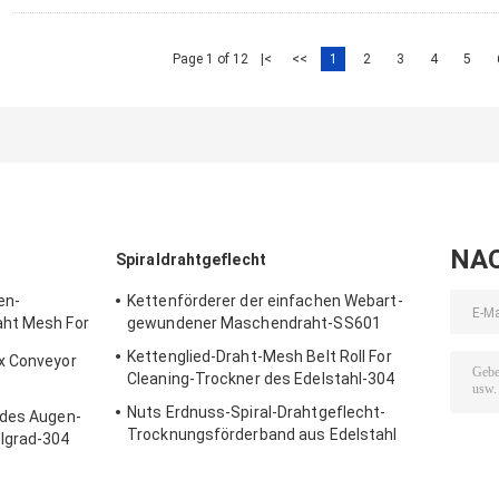
Page 1 of 12
|<
<<
1
2
3
4
5
NA
Spiraldrahtgeflecht
en-
Kettenförderer der einfachen Webart-
aht Mesh For
gewundener Maschendraht-SS601
Kettenglied-Draht-Mesh Belt Roll For
x Conveyor
Cleaning-Trockner des Edelstahl-304
Nuts Erdnuss-Spiral-Drahtgeflecht-
 des Augen-
Trocknungsförderband aus Edelstahl
lgrad-304