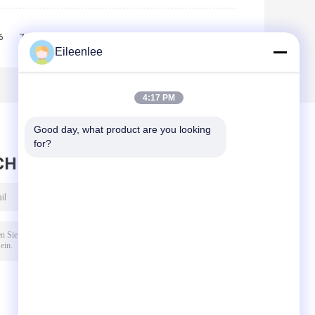
6
7
8
9
10
>>
>|
Eileenlee
4:17 PM
Good day, what product are you looking 
for?
CHRICHT HINTERLASSEN