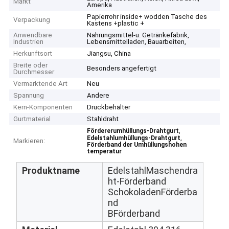
Markt
Amerika
Papierrohr inside+ wodden Tasche des
Verpackung
Kastens +plastic +
Anwendbare
Nahrungsmittel-u. Getränkefabrik,
Industrien
Lebensmittelladen, Bauarbeiten,
Herkunftsort
Jiangsu, China
Breite oder
Besonders angefertigt
Durchmesser
Vermarktende Art
Neu
Spannung
Andere
Kern-Komponenten
Druckbehälter
Gurtmaterial
Stahldraht
,
Fördererumhüllungs-Drahtgurt
,
Edelstahlumhüllungs-Drahtgurt
Markieren:
Förderband der Umhüllungshohen
temperatur
Produktname
EdelstahlMaschendra
ht-Förderband
SchokoladenFörderba
nd
BFörderband