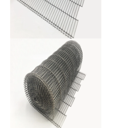
Wabenförderband
Förderkette-Platte
Foto-voltaischer SolarMesh Belt
Kette Mesh Belt
Gewundener Gefrierschrank-Gurt
Oven Conveyor Belt