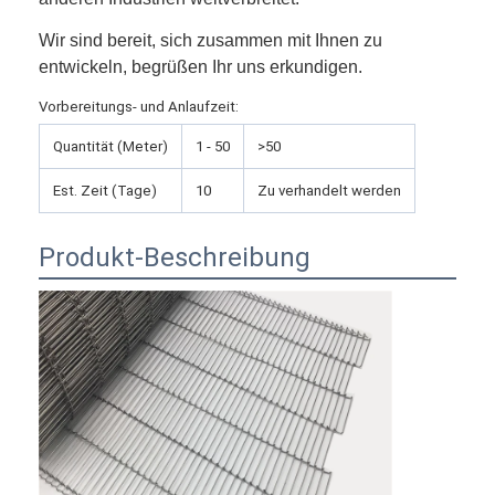
Fabrik Tour
Wir sind bereit, sich zusammen mit Ihnen zu
entwickeln, begrüßen Ihr uns erkundigen.
Qualitätskontrolle
Vorbereitungs- und Anlaufzeit:
Kontakt
Quantität (Meter)
1 - 50
>50
Nachrichten
Est. Zeit (Tage)
10
Zu verhandelt werden
Alle Fälle
Produkt-Beschreibung
Edelstahlmaschengurt
Spiraldrahtgeflecht
Hochtemperatur-Maschendraht
Nahrung Mesh Belt