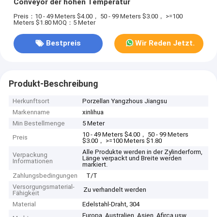
Conveyor der hohen Temperatur
Preis：10 - 49 Meters $4.00， 50 - 99 Meters $3.00， >=100
Meters $1.80
MOQ：5 Meter
Bestpreis
Wir Reden Jetzt.
Produkt-Beschreibung
Herkunftsort
Porzellan Yangzhous Jiangsu
Markenname
xinlihua
Min Bestellmenge
5 Meter
10 - 49 Meters $4.00， 50 - 99 Meters
Preis
$3.00， >=100 Meters $1.80
Alle Produkte werden in der Zylinderform,
Verpackung
Länge verpackt und Breite werden
Informationen
markiert.
Zahlungsbedingungen
T/T
Versorgungsmaterial-
Zu verhandelt werden
Fähigkeit
Material
Edelstahl-Draht, 304
Europa, Australien, Asien, Afirca usw.,