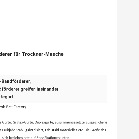
rderer für Trockner-Masche
r-Bandförderer
,
förderer greifen ineinander
,
ttegurt
sh Belt Factory
.
ne Gurte, Gratex-Gurte, Duplexgurte, zusammengesetzte ausgeglichene
 Frühjahr Stahl, galvanisiert, Edelstahl materielles etc. Die Größe des
sich beziehen nett auf Spezifikationen unten.