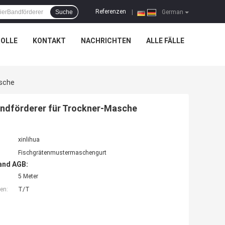
Referenzen
Suche
|
German
OLLE
KONTAKT
NACHRICHTEN
ALLE FÄLLE
asche
andförderer für Trockner-Masche
xinlihua
Fischgrätenmustermaschengurt
and AGB:
5 Meter
en:
T/T