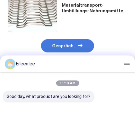
Materialtransport-
Umhüllungs-Nahrungsmittel-
Mesh Belt Wire Mesh For-
Pizza-Schokoladen-Förderer
Gespräch
Eileenlee
Empfohlene Produkte
11:13 AM
Good day, what product are you looking for?
Ununterbrochener
Kundengebundenes
Edelstahl-