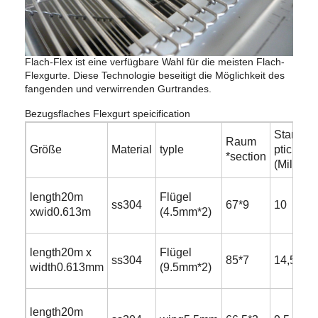
Flach-Flex ist eine verfügbare Wahl für die meisten Flach-
Flexgurte. Diese Technologie beseitigt die Möglichkeit des
fangenden und verwirrenden Gurtrandes.
Bezugsflaches Flexgurt speicification
Stange
Raum
Größe
Material
typle
ptich
*section
(Millimet
length20m
Flügel
ss304
67*9
10
xwid0.613m
(4.5mm*2)
length20m x
Flügel
ss304
85*7
14,5
width0.613mm
(9.5mm*2)
length20m