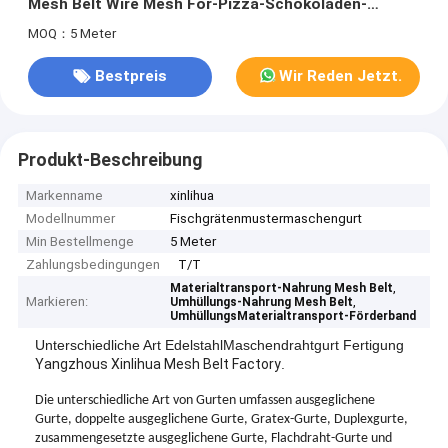
Mesh Belt Wire Mesh For-Pizza-Schokoladen-
Förderer
MOQ：5 Meter
Bestpreis
Wir Reden Jetzt.
Produkt-Beschreibung
Markenname
xinlihua
Modellnummer
Fischgrätenmustermaschengurt
Min Bestellmenge
5 Meter
Zahlungsbedingungen
T/T
,
Materialtransport-Nahrung Mesh Belt
Markieren:
,
Umhüllungs-Nahrung Mesh Belt
UmhüllungsMaterialtransport-Förderband
Unterschiedliche Art EdelstahlMaschendrahtgurt Fertigung
Yangzhous Xinlihua Mesh Belt Factory
.
Die unterschiedliche Art von Gurten umfassen ausgeglichene
Gurte, doppelte ausgeglichene Gurte, Gratex-Gurte, Duplexgurte,
zusammengesetzte ausgeglichene Gurte, Flachdraht-Gurte und