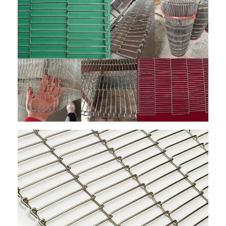
Wabenförderband
Förderkette-Platte
Foto-voltaischer SolarMesh Belt
Kette Mesh Belt
Gewundener Gefrierschrank-Gurt
Oven Conveyor Belt