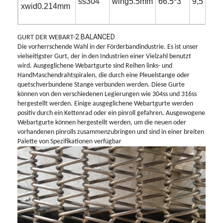
ss304
wing5.5mm
66.5*3
9,5
xwid0.214mm
2.BALANCED
GURT DER WEBART-
Die vorherrschende Wahl in der Förderbandindustrie. Es ist unser
vielseitigster Gurt, der in den Industrien einer Vielzahl benutzt
wird. Ausgeglichene Webartgurte sind Reihen links- und
HandMaschendrahtspiralen, die durch eine Pleuelstange oder
quetschverbundene Stange verbunden werden. Diese Gurte
können von den verschiedenen Legierungen wie 304ss und 316ss
hergestellt werden. Einige ausgeglichene Webartgurte werden
positiv durch ein Kettenrad oder ein pinroll gefahren. Ausgewogene
Webartgurte können hergestellt werden, um die neuen oder
vorhandenen pinrolls zusammenzubringen und sind in einer breiten
Palette von Spezifikationen verfügbar