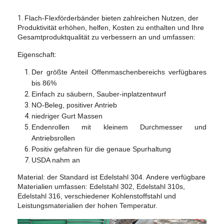
Fabrik Tour
1.
Flach-Flexförderbänder bieten zahlreichen Nutzen, der
Produktivität erhöhen, helfen, Kosten zu enthalten und Ihre
Qualitätskontrolle
Gesamtproduktqualität zu verbessern an und umfassen:
Kontakt
Eigenschaft:
Der größte Anteil Offenmaschenbereichs verfügbares
Nachrichten
bis 86%
Einfach zu säubern, Sauber-inplatzentwurf
Alle Fälle
NO-Beleg, positiver Antrieb
niedriger Gurt Massen
Endenrollen mit kleinem Durchmesser und
Antriebsrollen
Edelstahlmaschengurt
Positiv gefahren für die genaue Spurhaltung
USDA nahm an
Spiraldrahtgeflecht
Material:
der Standard ist Edelstahl
304. Andere verfügbare
Hochtemperatur-Maschendraht
Materialien umfassen:
Edelstahl 302
, Edelstahl 310s,
Edelstahl
316, verschiedener Kohlenstoffstahl und
Leistungsmaterialien der hohen Temperatur.
Nahrung Mesh Belt