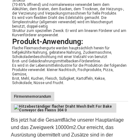
Struktur
(70-85% öffnend) und normalerweise verwendet beim dem 
Abkühlen, dem Braten, dem Backen, dem Trocknen, der Heizungs-, 
der Verzierung und Verpackungsmaschinen für helle Produkte.
Es wird vom flexiblen Draht des Edelstahls gemacht. Die 
Simplexstruktur (allgemein verwendet) wird im Maschengurt 
benutzt, doppel-seitig
Struktur zum speziellen Zweck. Er wird am linearen Förderer und am 
Kurvenförderer angewendet.
Produkt-Anwendung:
Flache Flexmaschengurte werden hauptsächlich herein für 
tiefgekühlte Nahrung, gebratene Nahrung, Zuckermaschine, 
Schokoladenbeschichtung mit einer Vielzahl von benutzt
Brot- und Gebäcknahrungsmittelbacken-Fördererlinie.
Es wird in der Lebensmittelindustrie für die Produktion der folgenden 
Produkte verwendet: kleiner Nachtisch, Fischprodukte, Pizza, 
Gemüse,
Brot, Mehl, Kuchen, Fleisch, Süßigkeit, Kartoffeln, Kekse, 
Schokolade, Nüsse und Frucht.
Firmenmemorandum
Bis jetzt hat die Gesamtfläche unserer Hauptanlage
und das Zweigwerk 10000m2.Our erreicht, das
Ausrüstung übermittelt und Zusätze sind in der