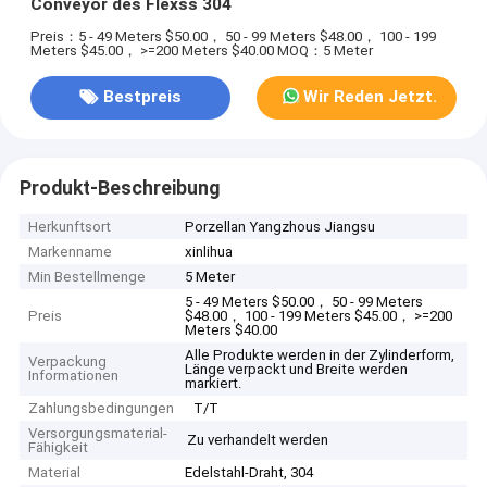
Conveyor des Flexss 304
Preis：5 - 49 Meters $50.00， 50 - 99 Meters $48.00， 100 - 199
Meters $45.00， >=200 Meters $40.00
MOQ：5 Meter
Bestpreis
Wir Reden Jetzt.
Produkt-Beschreibung
Herkunftsort
Porzellan Yangzhous Jiangsu
Markenname
xinlihua
Min Bestellmenge
5 Meter
5 - 49 Meters $50.00， 50 - 99 Meters
Preis
$48.00， 100 - 199 Meters $45.00， >=200
Meters $40.00
Alle Produkte werden in der Zylinderform,
Verpackung
Länge verpackt und Breite werden
Informationen
markiert.
Zahlungsbedingungen
T/T
Versorgungsmaterial-
Zu verhandelt werden
Fähigkeit
Material
Edelstahl-Draht, 304