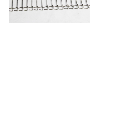
Wabenförderband
Förderkette-Platte
Foto-voltaischer SolarMesh Belt
Kette Mesh Belt
Gewundener Gefrierschrank-Gurt
Oven Conveyor Belt