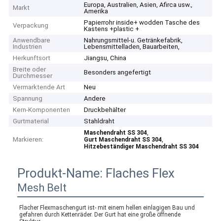
Europa, Australien, Asien, Afirca usw.,
Markt
Amerika
Papierrohr inside+ wodden Tasche des
Verpackung
Kastens +plastic +
Anwendbare
Nahrungsmittel-u. Getränkefabrik,
Industrien
Lebensmittelladen, Bauarbeiten,
Herkunftsort
Jiangsu, China
Breite oder
Besonders angefertigt
Durchmesser
Vermarktende Art
Neu
Spannung
Andere
Kern-Komponenten
Druckbehälter
Gurtmaterial
Stahldraht
,
Maschendraht SS 304
Markieren:
,
Gurt Maschendraht SS 304
Hitzebeständiger Maschendraht SS 304
Produkt-Name:
Flaches Flex
Mesh Belt
Flacher Flexmaschengurt ist- mit einem hellen einlagigen Bau und 
gefahren durch Kettenräder. Der Gurt hat eine große öffnende 