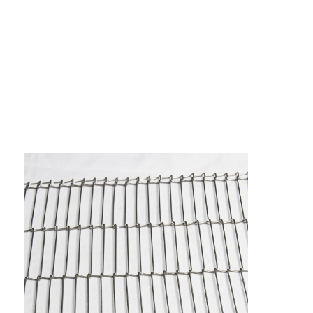
Fabrik Tour
Qualitätskontrolle
Kontakt
Nachrichten
Alle Fälle
Edelstahlmaschengurt
Spiraldrahtgeflecht
Hochtemperatur-Maschendraht
Nahrung Mesh Belt