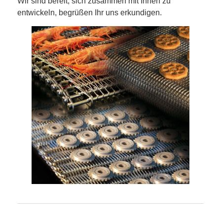
Wir sind bereit, sich zusammen mit Ihnen zu
Fabrik Tour
entwickeln, begrüßen Ihr uns erkundigen.
Qualitätskontrolle
Kontakt
Nachrichten
Alle Fälle
Edelstahlmaschengurt
Spiraldrahtgeflecht
Hochtemperatur-Maschendraht
Nahrung Mesh Belt