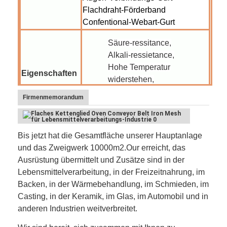
Flachdraht-Förderband
Confentional-Webart-Gurt
Säure-ressitance,
Alkali-ressietance,
Hohe Temperatur
Eigenschaften
widerstehen,
Stronge-Spannung,
Firmenmemorandum
Gute aboration Leistung.
Backen, battering&breading,
Bis jetzt hat die Gesamtfläche unserer Hauptanlage
Beschichtung, Sammlung und
und das Zweigwerk 10000m2.Our erreicht, das
kühlen ab und kurieren und
Ausrüstung übermittelt und Zusätze sind in der
entwässern und trocknen und
Startseite
Anwendung
Lebensmittelverarbeitung, in der Freizeitnahrung, im
füllen und bilden sich, Einfrieren
Backen, in der Wärmebehandlung, im Schmieden, im
und braten, Zuckerglasur,
Produkte
Casting, in der Keramik, im Glas, im Automobil und in
infeeds&exits, Öfen,
anderen Industrien weitverbreitet.
Übertragungen, Reinigung
Über uns