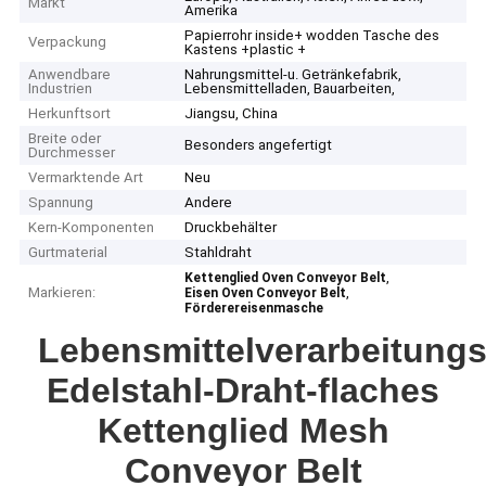
Markt
Amerika
Papierrohr inside+ wodden Tasche des
Verpackung
Kastens +plastic +
Anwendbare
Nahrungsmittel-u. Getränkefabrik,
Industrien
Lebensmittelladen, Bauarbeiten,
Herkunftsort
Jiangsu, China
Breite oder
Besonders angefertigt
Durchmesser
Vermarktende Art
Neu
Spannung
Andere
Kern-Komponenten
Druckbehälter
Gurtmaterial
Stahldraht
,
Kettenglied Oven Conveyor Belt
Markieren:
,
Eisen Oven Conveyor Belt
Förderereisenmasche
Lebensmittelverarbeitungs
Edelstahl-Draht-flaches
Kettenglied Mesh
Conveyor Belt