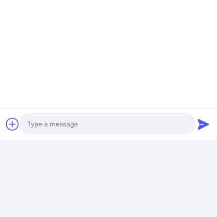
Umbauten:
SS Maschendrahtgurt
SS verdrahten Mesh Conveyor Belt
Metallförderbandmasche
Photo
Video Call
Kontaktdaten