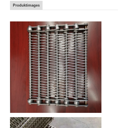
Wabenförderband
Produktimages
Förderkette-Platte
Foto-voltaischer SolarMesh Belt
Kette Mesh Belt
Gewundener Gefrierschrank-Gurt
Oven Conveyor Belt