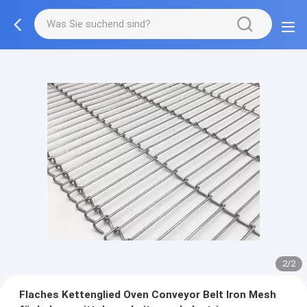
1/2
Flaches Kettenglied Oven Conveyor Belt Iron Mesh