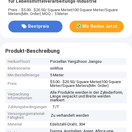
für Lebensmittelverarbeitungs-Industrie
Preis：$5.00 - $20.50/ Square Meter|100 Square Meter/Square
Meters(Min. Order)
MOQ：5 Meter
Bestpreis
Wir Reden Jetzt.
Produkt-Beschreibung
Herkunftsort
Porzellan Yangzhous Jiangsu
Markenname
xinlihua
Min Bestellmenge
5 Meter
$5.00 - $20.50/ Square Meter|100 Square
Preis
Meter/Square Meters(Min. Order)
Alle Produkte werden in der Zylinderform,
Verpackung
Länge verpackt und Breite werden
Informationen
markiert.
Zahlungsbedingungen
T/T
Versorgungsmaterial-
Zu verhandelt werden
Fähigkeit
Material
Edelstahl-Draht, 304
Europa, Australien, Asien, Afirca usw.,