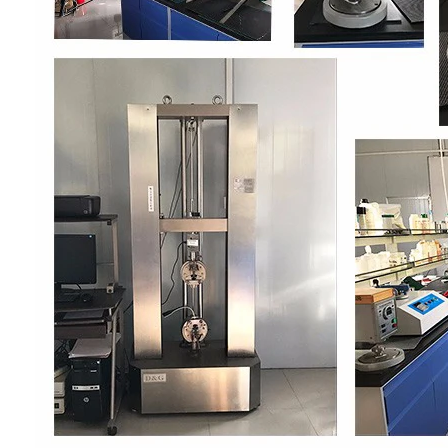
Fabrik Tour
Qualitätskontrolle
Kontakt
Nachrichten
Alle Fälle
Edelstahlmaschengurt
Spiraldrahtgeflecht
Hochtemperatur-Maschendraht
Nahrung Mesh Belt