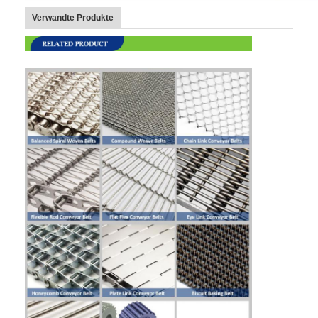
Wabenförderband
Verwandte Produkte
Förderkette-Platte
Foto-voltaischer SolarMesh Belt
Kette Mesh Belt
Gewundener Gefrierschrank-Gurt
Oven Conveyor Belt