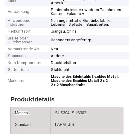
Markt
Amerika
Papierrohr inside+ wodden Tasche des
Verpackung
Kastens +plastic +
Anwendbare
Nahrungsmittel-u. Getränkefabrik,
Industrien
Lebensmittelladen, Bauarbeiten,
Herkunftsort
Jiangsu, China
Breite oder
Besonders angefertigt
Durchmesser
Vermarktende Art
Neu
Spannung
Andere
Kern-Komponenten
Druckbehälter
Gurtmaterial
Stahldraht
,
Masche des Edelstahls flexibles Metall
Markieren:
,
Masche des flexibles Metall 2 x 2
2 x 2 Maschendraht
Produktdetails
Material
SUS304, SUS302
Standard
LÄRM, JIS