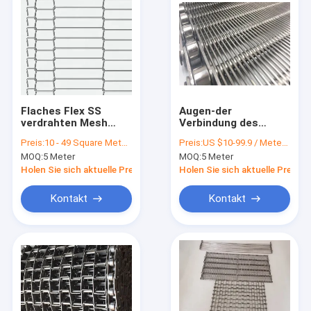
Flaches Flex SS
Augen-der
verdrahten Mesh
Verbindung des
Belt-Metall für
Edelstahl-
Preis:
10 - 49 Square Meters $18.00， >=50 Square Meters $11.00
Preis:
US $10-99.9 / Meter | 50 Meters (Min. Order)
abkühlenden Kuchen-
SUS304/316
MOQ:
5 Meter
MOQ:
5 Meter
Förderer
Maschen-Förderband
System rostfreies
Holen Sie sich aktuelle Preis
Holen Sie sich aktuelle Preis
mit Kettenrolle
Kontakt
Kontakt
Startseite
Produkte
Über uns