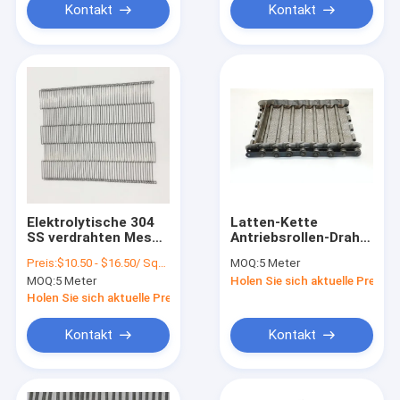
Kontakt
Kontakt
Elektrolytische 304
Latten-Kette
SS verdrahten Mesh
Antriebsrollen-Draht-
Conveyor Belt
Mesh Conveyor Belts
Preis:
$10.50 - $16.50/ Square Meter|50 Square Meter/Square Meters(Min. Order)
MOQ:
5 Meter
Horseshoe Metal-
SS mit Zubehör
MOQ:
5 Meter
Holen Sie sich aktuelle Preis
Förderband-Masche
Holen Sie sich aktuelle Preis
Kontakt
Kontakt