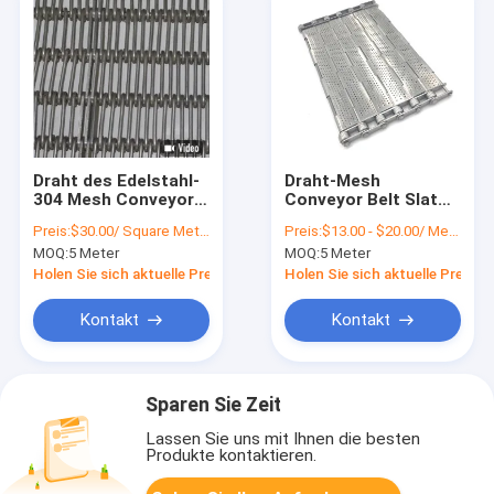
Draht des Edelstahl-
Draht-Mesh
304 Mesh Conveyor
Conveyor Belt Slat
Belt Interlock Chain
Band-Platte der
Preis:
$30.00/ Square Meter 50 Square Meters(Min. Order)
Preis:
$13.00 - $20.00/ Meter|5 Meter/Meters(Min. Order)
hohen Temperatur
MOQ:
5 Meter
MOQ:
5 Meter
Holen Sie sich aktuelle Preis
Holen Sie sich aktuelle Preis
Kontakt
Kontakt
Sparen Sie Zeit
Lassen Sie uns mit Ihnen die besten
Produkte kontaktieren.