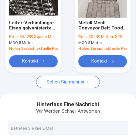
Fabrik Tour
Qualitätskontrolle
Leiter-Verbindungs-
Metall Mesh
Eisen galvanisierte
Conveyor Belt Food
Kontakt
geschweißten Draht
Industry des
Preis:
30 - 299 Square Meters $30.20， 300 - 1999 Square Meters $29.50， >=2000 Square Meters $28.10
Preis:
20 - 49 Meters $25.00, 50 - 199 Meters $23.00, >=200 Meters $22.00
Mesh Conveyor Belt
Edelstahl-304
MOQ:
5 Meter
MOQ:
5 Meter
Nachrichten
Holen Sie sich aktuelle Preis
Holen Sie sich aktuelle Preis
Alle Fälle
Kontakt
Kontakt
Sehen Sie mehr an
Edelstahlmaschengurt
Spiraldrahtgeflecht
Hinterlass Eine Nachricht
Wir Werden Schnell Antworten
Hochtemperatur-Maschendraht
Nahrung Mesh Belt