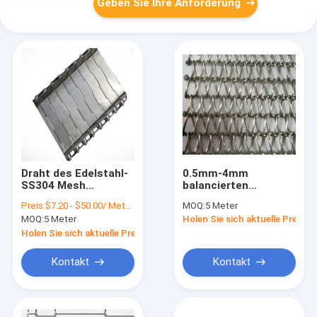
Geben Sie Ihre Anforderung
Draht des Edelstahl-
0.5mm-4mm
SS304 Mesh
balancierten
Conveyor Belt Slat
gewundene SS
Preis:
$7.20 - $50.00/ Meter|10 Meter/Meters(Min. Order)
MOQ:
5 Meter
Chain
verdrahten Mesh Belt
MOQ:
5 Meter
Holen Sie sich aktuelle Preis
Conveyor For Bakery-
Tunnel-Ofen
Holen Sie sich aktuelle Preis
Kontakt
Kontakt