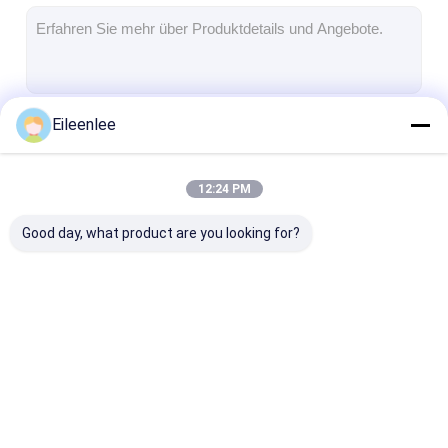
Wabenförderband
Förderkette-Platte
Foto-voltaischer SolarMesh Belt
Eileenlee
Fortsetzen
Kette Mesh Belt
Gewundener Gefrierschrank-Gurt
12:24 PM
Unsere Kategorien
Oven Conveyor Belt
Good day, what product are you looking for?
Edelstahlmaschengurt
Spiraldrahtgeflecht
Hochtemperat
Maschendraht