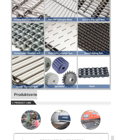
Wabenförderband
Förderkette-Platte
Foto-voltaischer SolarMesh Belt
Kette Mesh Belt
Gewundener Gefrierschrank-Gurt
Oven Conveyor Belt
Produktserie