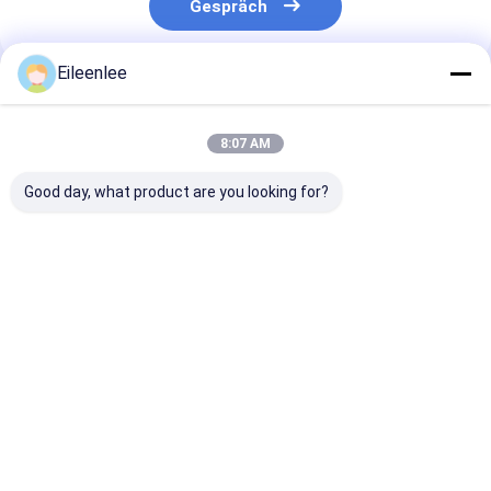
Gespräch
Eileenlee
Empfohlene Produkte
8:07 AM
Good day, what product are you looking for?
Teflon-
Kettenglied des
Draht-
Förderkettenplatte
Nahrungsmittelgrad-
Nahrungsmitte
für
SS304 lagerte
Mesh Belt Mes
Hochtemperaturbeständigkeit
Stahlbandförderer
Chain-Verbind
für den
Förderer des
Bestpreis
Bestpreis
Bestprei
Materialtransport
Edelstahl-304
schwenkbar
gewundener
Startseite
Über uns
Kontakt
Desktop Site