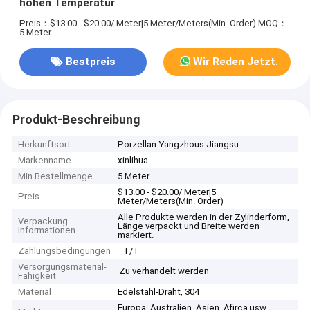
hohen Temperatur
Preis：$13.00 - $20.00/ Meter|5 Meter/Meters(Min. Order)
MOQ：
5 Meter
Bestpreis
Wir Reden Jetzt.
Produkt-Beschreibung
Herkunftsort
Porzellan Yangzhous Jiangsu
Markenname
xinlihua
Min Bestellmenge
5 Meter
$13.00 - $20.00/ Meter|5
Preis
Meter/Meters(Min. Order)
Alle Produkte werden in der Zylinderform,
Verpackung
Länge verpackt und Breite werden
Informationen
markiert.
Zahlungsbedingungen
T/T
Versorgungsmaterial-
Zu verhandelt werden
Fähigkeit
Material
Edelstahl-Draht, 304
Europa, Australien, Asien, Afirca usw.,