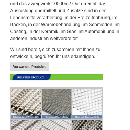
und das Zweigwerk 10000m2.Our erreicht, das
Fabrik Tour
Ausrüstung übermittelt und Zusätze sind in der
Lebensmittelverarbeitung, in der Freizeitnahrung, im
Qualitätskontrolle
Backen, in der Wärmebehandlung, im Schmieden, im
Kontakt
Casting, in der Keramik, im Glas, im Automobil und in
anderen Industrien weitverbreitet.
Nachrichten
Wir sind bereit, sich zusammen mit Ihnen zu
entwickeln, begrüßen Ihr uns erkundigen.
Alle Fälle
Verwandte Produkte
Edelstahlmaschengurt
Spiraldrahtgeflecht
Hochtemperatur-Maschendraht
Nahrung Mesh Belt