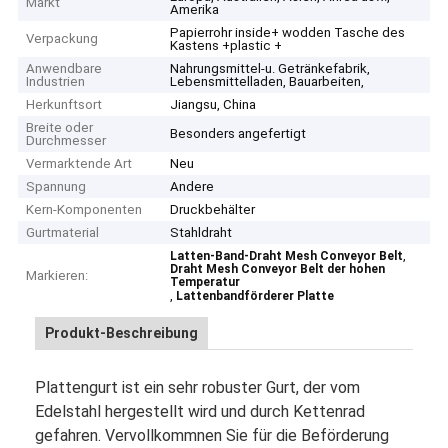
Markt
Amerika
Papierrohr inside+ wodden Tasche des
Verpackung
Kastens +plastic +
Anwendbare
Nahrungsmittel-u. Getränkefabrik,
Industrien
Lebensmittelladen, Bauarbeiten,
Herkunftsort
Jiangsu, China
Breite oder
Besonders angefertigt
Durchmesser
Vermarktende Art
Neu
Spannung
Andere
Kern-Komponenten
Druckbehälter
Gurtmaterial
Stahldraht
,
Latten-Band-Draht Mesh Conveyor Belt
Draht Mesh Conveyor Belt der hohen
Markieren:
Temperatur
,
Lattenbandförderer Platte
Produkt-Beschreibung
Plattengurt ist ein sehr robuster Gurt, der vom
Edelstahl hergestellt wird und durch Kettenrad
gefahren. Vervollkommnen Sie für die Beförderung