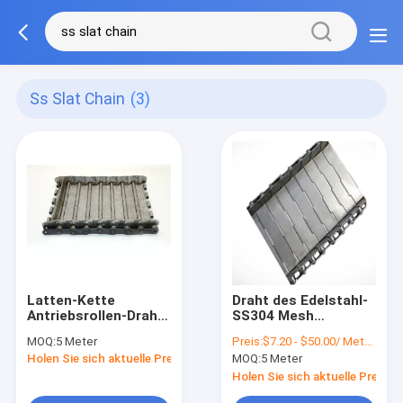
Ss Slat Chain
(3)
Latten-Kette
Draht des Edelstahl-
Antriebsrollen-Draht-
SS304 Mesh
Mesh Conveyor Belts
Conveyor Belt Slat
MOQ:
5 Meter
Preis:
$7.20 - $50.00/ Meter|10 Meter/Meters(Min. Order)
SS mit Zubehör
Chain
Holen Sie sich aktuelle Preis
MOQ:
5 Meter
Holen Sie sich aktuelle Preis