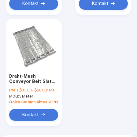
Kontakt
Kontakt
Draht-Mesh
Conveyor Belt Slat
Band-Platte der
Preis:
$13.00 - $20.00/ Meter|5 Meter/Meters(Min. Order)
hohen Temperatur
MOQ:
5 Meter
Holen Sie sich aktuelle Preis
Kontakt