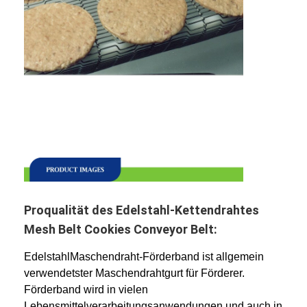
Fabrik Tour
Qualitätskontrolle
Kontakt
Nachrichten
Alle Fälle
Edelstahlmaschengurt
Proqualität des Edelstahl-Kettendrahtes
Spiraldrahtgeflecht
Mesh Belt Cookies Conveyor Belt:
Hochtemperatur-Maschendraht
EdelstahlMaschendraht-Förderband ist allgemein
verwendetster Maschendrahtgurt für Förderer.
Nahrung Mesh Belt
Förderband wird in vielen
Lebensmittelverarbeitungsanwendungen und auch in