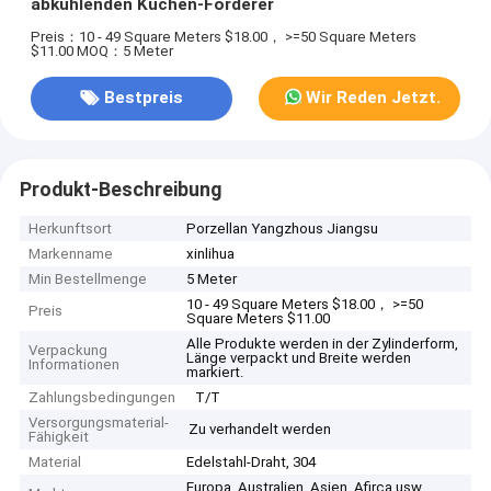
abkühlenden Kuchen-Förderer
Preis：10 - 49 Square Meters $18.00， >=50 Square Meters
$11.00
MOQ：5 Meter
Bestpreis
Wir Reden Jetzt.
Produkt-Beschreibung
Herkunftsort
Porzellan Yangzhous Jiangsu
Markenname
xinlihua
Min Bestellmenge
5 Meter
10 - 49 Square Meters $18.00， >=50
Preis
Square Meters $11.00
Alle Produkte werden in der Zylinderform,
Verpackung
Länge verpackt und Breite werden
Informationen
markiert.
Zahlungsbedingungen
T/T
Versorgungsmaterial-
Zu verhandelt werden
Fähigkeit
Material
Edelstahl-Draht, 304
Europa, Australien, Asien, Afirca usw.,