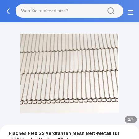
2/4
Flaches Flex SS verdrahten Mesh Belt-Metall für