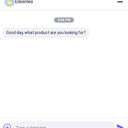
Eileenlee
Empfohlene Produkte
3:04 PM
Good day, what product are you looking for?
Edelstahl-Pizza
Flaches Kettenglied
Flache Nahrun
Oven Conveyor Belt
Oven Conveyor Belt
Oven Conveyor
Wire Mesh
Iron Mesh für
Wire Mesh des
Lebensmittelverarbeitungs-
Flexss304
Industrie
Bestpreis
Bestpreis
Bestprei
Startseite
Über uns
Kontakt
Desktop Site
Sitemap
Privacy Policy
Qualität
Edelstahlmaschengurt
China Fabrik.Copyright © 2025
Yangzhou Xinlihua Mesh Belt Factory. All Rights Reserved.