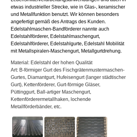
Wabenförderband
etwas industrieller Strecke, wie in Glas-, keramischer
und Metallfunktion benutzt. Wir können besonders
Förderkette-Platte
angefertigt gemäß des Antrags des Kunden.
Edelstahlmaschen-Bandförderer nannte auch
Foto-voltaischer SolarMesh Belt
Edelstahlförderer, Edelstahlmaschengurt,
Edelstahlförderer, Edelstahlgurte, Edelstahl Mobilität
Kette Mesh Belt
mit Metallspiralen-Maschengurt, Metallgurtdrehung.
Gewundener Gefrierschrank-Gurt
Material: Edelstahl der hohen Qualität
Art: B-förmiger Gurt des Fischgrätenmustermaschen-
Oven Conveyor Belt
Gurtes, Diamantgurt, Hufeisengurt (langer städtischer
Gurt), Kettenförderer, Gurt-förmige Gläser,
Püttinggurt, Ball-artiger Maschengurt,
Kettenförderermetallhaken, lochende
Metallförderbänder, etc.