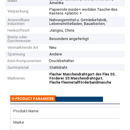
Markt
Amerika
Papierrohr inside+ wodden Tasche des
Verpackung
Kastens +plastic +
Anwendbare
Nahrungsmittel-u. Getränkefabrik,
Industrien
Lebensmittelladen, Bauarbeiten,
Herkunftsort
Jiangsu, China
Breite oder
Besonders angefertigt
Durchmesser
Vermarktende Art
Neu
Spannung
Andere
Kern-Komponenten
Druckbehälter
Gurtmaterial
Stahldraht
,
Flacher Maschendrahtgurt des Flex SS
Markieren:
,
Förderer SS Maschendrahtgurt
Flache Flexmetallförderbandmasche
Produkt-Name
aus
Marke
JO