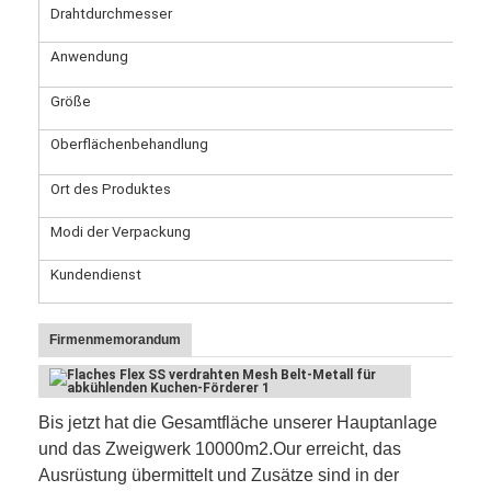
Drahtdurchmesser
0.1
Anwendung
Bac
Größe
ent
Oberflächenbehandlung
hei
poli
Ort des Produktes
Heb
Modi der Verpackung
Was
Kundendienst
stü
Firmenmemorandum
Bis jetzt hat die Gesamtfläche unserer Hauptanlage
und das Zweigwerk 10000m2.Our erreicht, das
Ausrüstung übermittelt und Zusätze sind in der