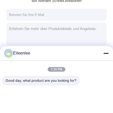
Wir Werden Schnell Antworten
Fabrik Tour
Qualitätskontrolle
Kontakt
Nachrichten
Alle Fälle
Eileenlee
Fortsetzen
7:30 PM
Edelstahlmaschengurt
Unsere Kategorien
Good day, what product are you looking for?
Spiraldrahtgeflecht
Hochtemperatur-Maschendraht
Nahrung Mesh Belt