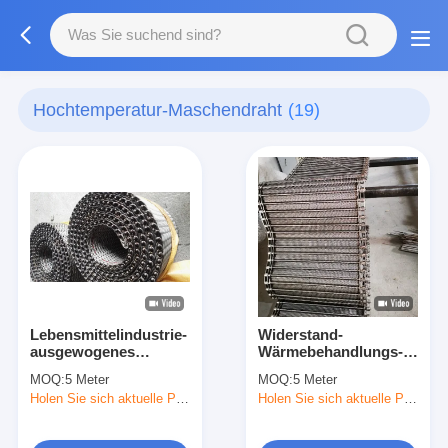
Hochtemperatur-Maschendraht
(19)
Lebensmittelindustrie-
Widerstand-
ausgewogenes
Wärmebehandlungs-
Gefrierschrank-
Maschendraht der
MOQ:
5 Meter
MOQ:
5 Meter
Fischgrätenmuster-
hohen Temperatur
Holen Sie sich aktuelle Preis
Holen Sie sich aktuelle Preis
Förderband