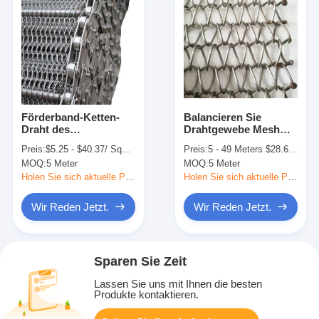
Förderband-Ketten-
Balancieren Sie
Draht des
Drahtgewebe Mesh
Fischgrätenmuster-
Fabric Conveyor Belt
Preis:
$5.25 - $40.37/ Square Meter|30 Square Meter/Square Meters(Min. Order)
Preis:
5 - 49 Meters $28.69 >=50 Meters $25.36
304SS für
der Webart-SUS304
MOQ:
5 Meter
MOQ:
5 Meter
Bratnahrung
SS
Holen Sie sich aktuelle Preis
Holen Sie sich aktuelle Preis
Wir Reden Jetzt.
Wir Reden Jetzt.
Sparen Sie Zeit
Lassen Sie uns mit Ihnen die besten
Produkte kontaktieren.