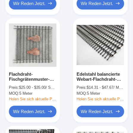
Wir Reden Jetzt.
Wir Reden Jetzt.
Flachdraht-
Edelstahl balancierte
Fischgrätenmuster-
Webart-Flachdraht-
Förderband für Brot-
Förderband-Systeme
Preis:
$25.00 - $35.00/ Set|1 Set/Sets(Min. Order)
Preis:
$14.31 - $47.67/ Meter|10 Meter/Meters(Min. Order)
abkühlende Industrie
für
MOQ:
5 Meter
MOQ:
5 Meter
Lebensmittelindustrie
Holen Sie sich aktuelle Preis
Holen Sie sich aktuelle Preis
Wir Reden Jetzt.
Wir Reden Jetzt.