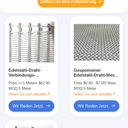
Geben Sie Ihre Anforderung
Edelstahl-Draht-
Gesponnener
Verbindungs-
Edelstahl-Draht-Mesh
Fischgrätenmuster-
Cloth Screen For Air-
Preis:
>=1 Meters $62.00
Preis:
$0.80 - $7.00/ Meter|30 Meter/Meters(Min. Order)
Förderband für Sushi
Filter
MOQ:
5 Meter
MOQ:
5 Meter
Holen Sie sich aktuelle Preis
Holen Sie sich aktuelle Preis
Wir Reden Jetzt.
Wir Reden Jetzt.