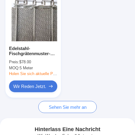
Edelstahl-
Fischgrätenmuster-
Förderband-
Preis:
$78.00
niederländischer
MOQ:
5 Meter
Webart-Maschendraht
Holen Sie sich aktuelle Preis
Wir Reden Jetzt.
Startseite
Sehen Sie mehr an
Produkte
Über uns
Hinterlass Eine Nachricht