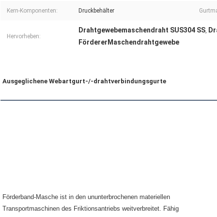
Kern-Komponenten:
Druckbehälter
Gurtma
Drahtgewebemaschendraht SUS304 SS
Dr
,
Hervorheben:
FördererMaschendrahtgewebe
Ausgeglichene Webartgurt-/-drahtverbindungsgurte
Förderband-Masche ist in den ununterbrochenen materiellen 
Transportmaschinen des Friktionsantriebs weitverbreitet. Fähig 