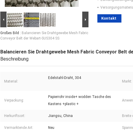
Versorgungsmaterial
Kontakt
Großes Bild :
Balancieren Sie Drahtgewebe Mesh Fabric
Conveyor Belt der Webart-SUS304 SS
Balancieren Sie Drahtgewebe Mesh Fabric Conveyor Belt 
Beschreibung
Edelstahl-Draht, 304
Material:
Markt:
Papierrohr inside+ wodden Tasche des
Verpackung:
Anwend
Kastens +plastic +
Herkunftsort:
Jiangsu, China
Breite
Vermarktende Art:
Neu
Spann