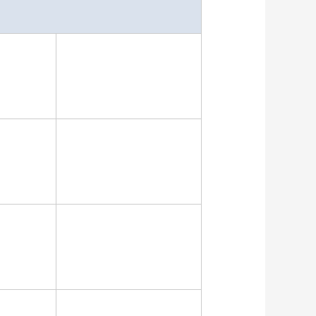
r 
Querdrahtdurchmesser
esser
2mm
1.2mm - 1.6mm
2mm
1.2mm - 1.6mm