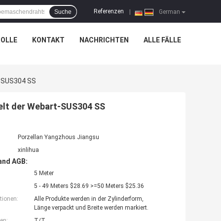
Referenzen
Suche
|
German
OLLE
KONTAKT
NACHRICHTEN
ALLE FÄLLE
t-SUS304 SS
elt der Webart-SUS304 SS
Porzellan Yangzhous Jiangsu
xinlihua
and AGB:
5 Meter
5 - 49 Meters $28.69 >=50 Meters $25.36
tionen:
Alle Produkte werden in der Zylinderform,
Länge verpackt und Breite werden markiert.
en:
T/T