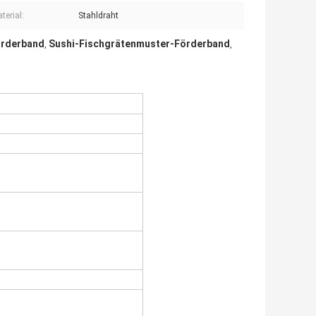
terial:
Stahldraht
örderband
Sushi-Fischgrätenmuster-Förderband
,
,