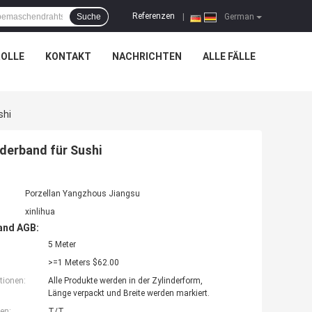
Referenzen
Suche
|
German
OLLE
KONTAKT
NACHRICHTEN
ALLE FÄLLE
shi
derband für Sushi
Porzellan Yangzhous Jiangsu
xinlihua
and AGB:
5 Meter
>=1 Meters $62.00
tionen:
Alle Produkte werden in der Zylinderform,
Länge verpackt und Breite werden markiert.
en:
T/T