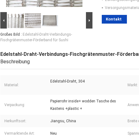
Versorgungsmaterial
Kontakt
Großes Bild :
Edelstahl-Draht-Verbindungs-
Fischgrätenmuster-Förderband für Sushi
Edelstahl-Draht-Verbindungs-Fischgrätenmuster-Förderban
Beschreibung
Edelstahl-Draht, 304
Material:
Markt:
Papierrohr inside+ wodden Tasche des
Verpackung:
Anwend
Kastens +plastic +
Herkunftsort:
Jiangsu, China
Breite
Vermarktende Art:
Neu
Spann