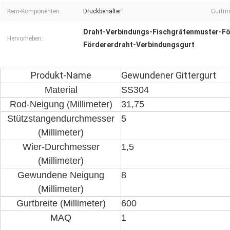
Kern-Komponenten:
Druckbehälter
Gurtma
Draht-Verbindungs-Fischgrätenmuster-F
Hervorheben:
Fördererdraht-Verbindungsgurt
Produkt-Name
Gewundener Gittergurt
Material
SS304
Rod-Neigung (Millimeter)
31,75
Stützstangendurchmesser
5
(Millimeter)
Wier-Durchmesser
1,5
(Millimeter)
Gewundene Neigung
8
(Millimeter)
Gurtbreite (Millimeter)
600
MAQ
1