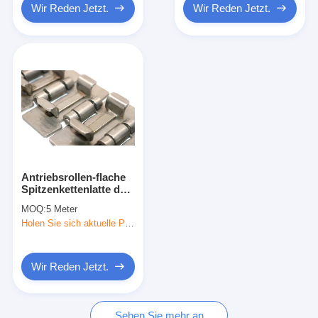
Wir Reden Jetzt.
Wir Reden Jetzt.
Antriebsrollen-flache
Spitzenkettenlatte des
Edelstahl-302 für
MOQ:
5 Meter
Lebensmittelverarbeitung
Holen Sie sich aktuelle Preis
Wir Reden Jetzt.
Sehen Sie mehr an