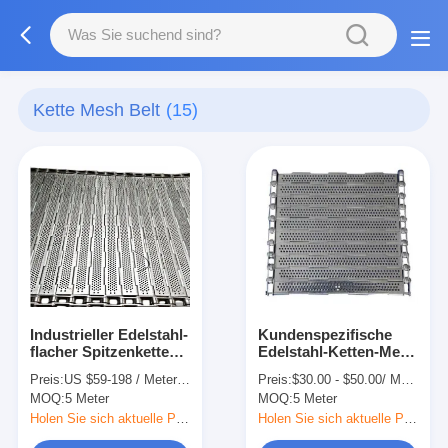
Kette Mesh Belt
(15)
Industrieller Edelstahl-
Kundenspezifische
flacher Spitzenketten-
Edelstahl-Ketten-Mesh
Mesh Belt For Food
Belt Plate Slat
Preis:
US $59-198 / Meter | 50 Meters (Min. Order)
Preis:
$30.00 - $50.00/ Meter|2 Meter/Meters(Min. Order)
Processing-Förderer
Conveyor-Verbindung
MOQ:
5 Meter
MOQ:
5 Meter
Holen Sie sich aktuelle Preis
Holen Sie sich aktuelle Preis