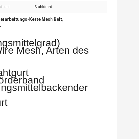
terial:
Stahldraht
erarbeitungs-Kette Mesh Belt
,
r
ngsmittelgrad)
ire Mesh, Arten des
htgurt
Förderband
ungsmittelbackender
rt