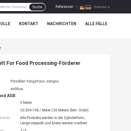
Referenzen
Suche
|
German
OLLE
KONTAKT
NACHRICHTEN
ALLE FÄLLE
r
elt For Food Processing-Förderer
Porzellan Yangzhous Jiangsu
xinlihua
and AGB:
5 Meter
US $59-198 / Meter | 50 Meters (Min. Order)
tionen:
Alle Produkte werden in der Zylinderform,
Länge verpackt und Breite werden markiert.
en:
T/T