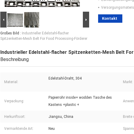
Versorgungsmaterial
Kontakt
Großes Bild :
Industrieller Edelstahl-flacher
Spitzenketten-Mesh Belt For Food Processing-Förderer
Industrieller Edelstahl-flacher Spitzenketten-Mesh Belt F
Beschreibung
Edelstahl-Draht, 304
Material:
Markt:
Papierrohr inside+ wodden Tasche des
Verpackung:
Anwend
Kastens +plastic +
Herkunftsort:
Jiangsu, China
Breite
Vermarktende Art:
Neu
Spann