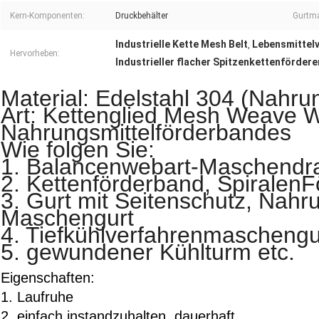
Kern-Komponenten:
Druckbehälter
Gurtma
Industrielle Kette Mesh Belt
Lebensmittelv
,
Hervorheben:
Industrieller flacher Spitzenkettenfördere
Material: Edelstahl 304 (Nahru
Art: Kettenglied Mesh Weave W
Nahrungsmittelförderbandes
Wie folgen Sie:
1. Balancenwebart-Maschendra
2. Kettenförderband, Spiralen
3. Gurt mit Seitenschutz, Nahr
Maschengurt
4. Tiefkühlverfahrenmaschengu
5. gewundener Kühlturm etc.
Eigenschaften:
1. Laufruhe
2. einfach instandzuhalten, dauerhaft.