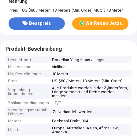
Nahrung
Preis：US $80 / Meter | 18 Meters (Min. Order)
MOQ：18 Meter
Bestpreis
Wir Reden Jetzt.
Produkt-Beschreibung
Herkunftsort
Porzellan Yangzhous Jiangsu
Markenname
xinlihua
Min Bestellmenge
18 Meter
Preis
US $80 / Meter | 18 Meters (Min. Order)
Alle Produkte werden in der Zylinderform,
Verpackung
Länge verpackt und Breite werden
Informationen
markiert.
Zahlungsbedingungen
T/T
Versorgungsmaterial-
Zu verhandelt werden
Fähigkeit
Material
Edelstahl-Draht, 304
Europa, Australien, Asien, Afirca usw.,
Markt
Amerika