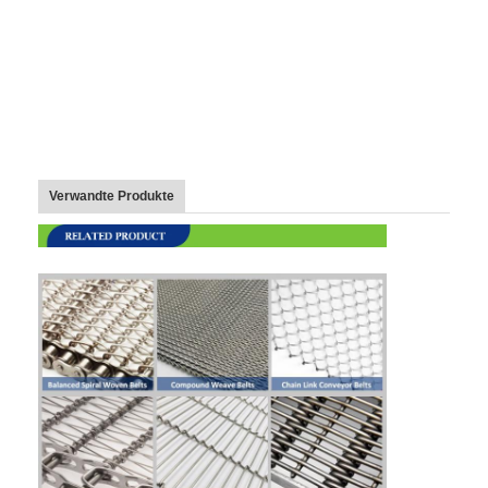
Wabenförderband
Förderkette-Platte
Foto-voltaischer SolarMesh Belt
Kette Mesh Belt
Verwandte Produkte
Gewundener Gefrierschrank-Gurt
Oven Conveyor Belt