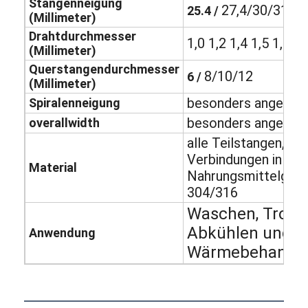
Stangenneigung
27,4/30/31,75
25.4 /
Fabrik Tour
(Millimeter)
Drahtdurchmesser
1,0 1,2 1,4 1,5 1,6 1,
Qualitätskontrolle
(Millimeter)
Querstangendurchmesser
Kontakt
8/10/12
6 /
(Millimeter)
besonders angefert
Spiralenneigung
Nachrichten
besonders angefert
overallwidth
Alle Fälle
alle Teilstangen, M
Verbindungen in
Material
Nahrungsmittelgrad
304/316
Edelstahlmaschengurt
Waschen, Trock
Spiraldrahtgeflecht
Abkühlen und
Anwendung
Wärmebehandlu
Hochtemperatur-Maschendraht
Nahrung Mesh Belt