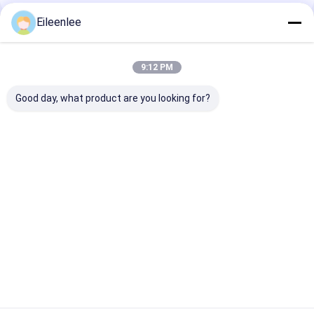
Eileenlee
Empfohlene Produkte
9:12 PM
Good day, what product are you looking for?
Edelstahl-Draht
Nahrungsmittelgrad
Mesh Belt
Mesh Belt/Gurt
Diamond Mesh Steel
Temperature
Draht-Mesh Belts
Mesh bedeckt
Resistant Chai
/Wire/Förderband
Förderband für Ofen
Maschendraht
Flachdraht-31
Bestpreis
Bestpreis
Bestprei
Startseite
Über uns
Kontakt
Desktop Site
Sitemap
Privacy Policy
Qualität
Edelstahlmaschengurt
China Fabrik.Copyright © 2025