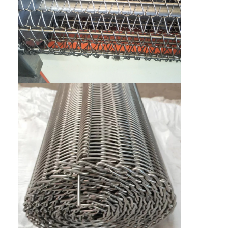
Fabrik Tour
Qualitätskontrolle
Kontakt
Nachrichten
Alle Fälle
Edelstahlmaschengurt
Spiraldrahtgeflecht
Hochtemperatur-Maschendraht
Nahrung Mesh Belt