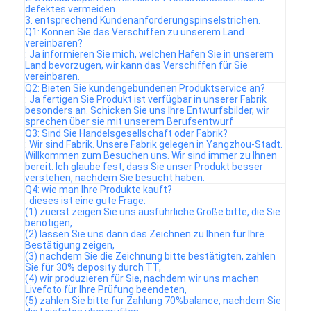
defektes vermeiden.
3. entsprechend Kundenanforderungspinselstrichen.
Q1: Können Sie das Verschiffen zu unserem Land
vereinbaren?
: Ja informieren Sie mich, welchen Hafen Sie in unserem
Land bevorzugen, wir kann das Verschiffen für Sie
vereinbaren.
Q2: Bieten Sie kundengebundenen Produktservice an?
: Ja fertigen Sie Produkt ist verfügbar in unserer Fabrik
besonders an. Schicken Sie uns Ihre Entwurfsbilder, wir
sprechen über sie mit unserem Berufsentwurf
Q3: Sind Sie Handelsgesellschaft oder Fabrik?
: Wir sind Fabrik. Unsere Fabrik gelegen in Yangzhou-Stadt.
Willkommen zum Besuchen uns. Wir sind immer zu Ihnen
bereit. Ich glaube fest, dass Sie unser Produkt besser
verstehen, nachdem Sie besucht haben.
Q4: wie man Ihre Produkte kauft?
: dieses ist eine gute Frage:
(1) zuerst zeigen Sie uns ausführliche Größe bitte, die Sie
benötigen,
(2) lassen Sie uns dann das Zeichnen zu Ihnen für Ihre
Bestätigung zeigen,
(3) nachdem Sie die Zeichnung bitte bestätigten, zahlen
Sie für 30% deposity durch TT,
(4) wir produzieren für Sie, nachdem wir uns machen
Livefoto für Ihre Prüfung beendeten,
(5) zahlen Sie bitte für Zahlung 70%balance, nachdem Sie