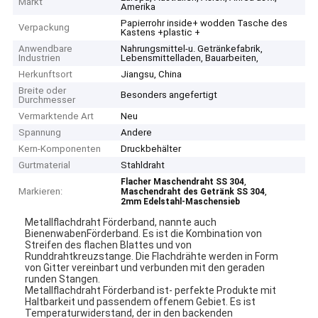
Markt
Amerika
Papierrohr inside+ wodden Tasche des
Verpackung
Kastens +plastic +
Anwendbare
Nahrungsmittel-u. Getränkefabrik,
Industrien
Lebensmittelladen, Bauarbeiten,
Herkunftsort
Jiangsu, China
Breite oder
Besonders angefertigt
Durchmesser
Vermarktende Art
Neu
Spannung
Andere
Kern-Komponenten
Druckbehälter
Gurtmaterial
Stahldraht
,
Flacher Maschendraht SS 304
Markieren:
,
Maschendraht des Getränk SS 304
2mm Edelstahl-Maschensieb
Metallflachdraht Förderband, nannte auch
BienenwabenFörderband. Es ist die Kombination von
Streifen des flachen Blattes und von
Runddrahtkreuzstange. Die Flachdrähte werden in Form
von Gitter vereinbart und verbunden mit den geraden
runden Stangen.
Metallflachdraht Förderband ist- perfekte Produkte mit
Haltbarkeit und passendem offenem Gebiet. Es ist
Temperaturwiderstand, der in den backenden