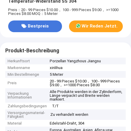
Temperatur-Widerstand SS 304
Preis：20 - 99 Pieces $10.00， 100 - 999 Pieces $9.00， >=1000
Pieces $8.00
MOQ：5 Meter
Bestpreis
Wir Reden Jetzt.
Produkt-Beschreibung
Herkunftsort
Porzellan Yangzhous Jiangsu
Markenname
xinlihua
Min Bestellmenge
5 Meter
20 - 99 Pieces $10.00， 100 - 999 Pieces
Preis
$9.00， >=1000 Pieces $8.00
Alle Produkte werden in der Zylinderform,
Verpackung
Länge verpackt und Breite werden
Informationen
markiert.
Zahlungsbedingungen
T/T
Versorgungsmaterial-
Zu verhandelt werden
Fähigkeit
Material
Edelstahl-Draht, 304
Europa, Australien, Asien, Afirca usw.,