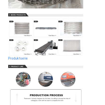
Wabenförderband
Förderkette-Platte
Foto-voltaischer SolarMesh Belt
Kette Mesh Belt
Gewundener Gefrierschrank-Gurt
Oven Conveyor Belt
Produktserie