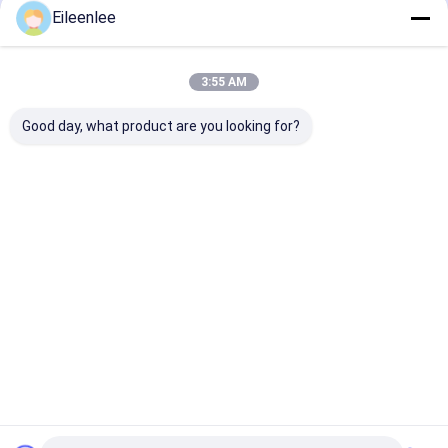
Eileenlee
Empfohlene Produkte
3:55 AM
Good day, what product are you looking for?
Edelstahl-Draht
Nahrungsmittelgrad
Mesh Belt
Mesh Belt/Gurt
Diamond Mesh Steel
Temperature
Draht-Mesh Belts
Mesh bedeckt
Resistant Chai
/Wire/Förderband
Förderband für Ofen
Maschendraht
Flachdraht-31
Bestpreis
Bestpreis
Bestprei
Startseite
Über uns
Kontakt
Desktop Site
Sitemap
Privacy Policy
Qualität
Edelstahlmaschengurt
China Fabrik.Copyright © 2025
Yangzhou Xinlihua Mesh Belt Factory. All Rights Reserved.