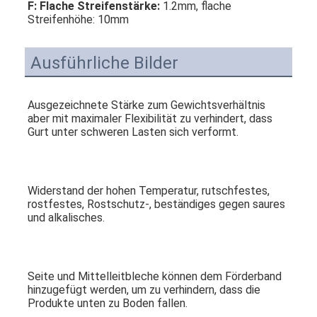
F: Flache Streifenstärke:
 1.2mm, flache 
Fabrik Tour
Streifenhöhe: 10mm
Qualitätskontrolle
Ausführliche Bilder
Kontakt
Ausgezeichnete Stärke zum Gewichtsverhältnis 
Nachrichten
aber mit maximaler Flexibilität zu verhindert, dass 
Gurt unter schweren Lasten sich verformt.
Alle Fälle
Widerstand der hohen Temperatur, rutschfestes, 
Edelstahlmaschengurt
rostfestes, Rostschutz-, beständiges gegen saures 
und alkalisches.
Spiraldrahtgeflecht
Hochtemperatur-Maschendraht
Seite und Mittelleitbleche können dem Förderband 
hinzugefügt werden, um zu verhindern, dass die 
Nahrung Mesh Belt
Produkte unten zu Boden fallen.