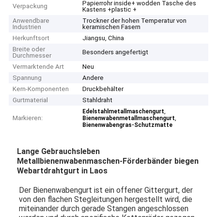
Papierrohr inside+ wodden Tasche des
Verpackung
Kastens +plastic +
Anwendbare
Trockner der hohen Temperatur von
Industrien
keramischen Fasern
Herkunftsort
Jiangsu, China
Breite oder
Besonders angefertigt
Durchmesser
Vermarktende Art
Neu
Spannung
Andere
Kern-Komponenten
Druckbehälter
Gurtmaterial
Stahldraht
,
Edelstahlmetallmaschengurt
Markieren:
,
Bienenwabenmetallmaschengurt
Bienenwabengras-Schutzmatte
Lange Gebrauchsleben
Metallbienenwabenmaschen-Förderbänder biegen
Webartdrahtgurt in Laos
Der Bienenwabengurt ist ein offener Gittergurt, der 
von den flachen Stegleitungen hergestellt wird, die 
miteinander durch gerade Stangen angeschlossen 