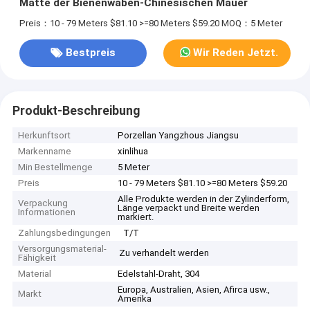
Matte der Bienenwaben-Chinesischen Mauer
Preis：10 - 79 Meters $81.10 >=80 Meters $59.20
MOQ：5 Meter
Bestpreis
Wir Reden Jetzt.
Produkt-Beschreibung
Herkunftsort
Porzellan Yangzhous Jiangsu
Markenname
xinlihua
Min Bestellmenge
5 Meter
Preis
10 - 79 Meters $81.10 >=80 Meters $59.20
Alle Produkte werden in der Zylinderform,
Verpackung
Länge verpackt und Breite werden
Informationen
markiert.
Zahlungsbedingungen
T/T
Versorgungsmaterial-
Zu verhandelt werden
Fähigkeit
Material
Edelstahl-Draht, 304
Europa, Australien, Asien, Afirca usw.,
Markt
Amerika