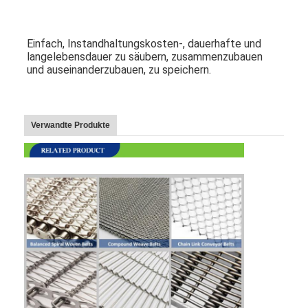
Wabenförderband
Förderkette-Platte
Einfach, Instandhaltungskosten-, dauerhafte und 
langelebensdauer zu säubern, zusammenzubauen 
und auseinanderzubauen, zu speichern.
Foto-voltaischer SolarMesh Belt
Kette Mesh Belt
Verwandte Produkte
Gewundener Gefrierschrank-Gurt
Oven Conveyor Belt