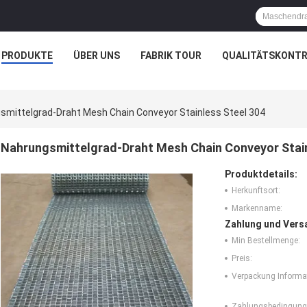
PRODUKTE
ÜBER UNS
FABRIK TOUR
QUALITÄTSKONTR
smittelgrad-Draht Mesh Chain Conveyor Stainless Steel 304
Nahrungsmittelgrad-Draht Mesh Chain Conveyor Stain
Produktdetails:
Herkunftsort:
Markenname:
Zahlung und Vers
Min Bestellmenge:
Preis:
Verpackung Informa
Zahlungsbedingung