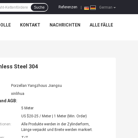
Referenzen
Suche
|
German
OLLE
KONTAKT
NACHRICHTEN
ALLE FÄLLE
less Steel 304
Porzellan Yangzhous Jiangsu
xinlihua
and AGB:
5 Meter
US $20-25 / Meter | 1 Meter (Min. Order)
tionen:
Alle Produkte werden in der Zylinderform,
Länge verpackt und Breite werden markiert.
en:
T/T