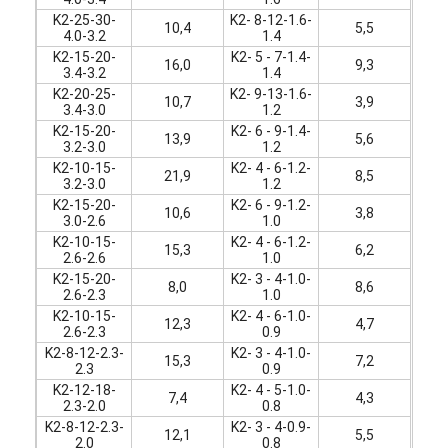
K2-25-30-
K2- 8-12-1.6-
10,4
5,5
4.0-3.2
1.4
K2-15-20-
K2- 5 - 7-1.4-
16,0
9,3
3.4-3.2
1.4
K2-20-25-
K2- 9-13-1.6-
10,7
3,9
3.4-3.0
1.2
K2-15-20-
K2- 6 - 9-1.4-
13,9
5,6
3.2-3.0
1.2
K2-10-15-
K2- 4 - 6-1.2-
21,9
8,5
3.2-3.0
1.2
K2-15-20-
K2- 6 - 9-1.2-
10,6
3,8
3.0-2.6
1.0
K2-10-15-
K2- 4 - 6-1.2-
15,3
6,2
2.6-2.6
1.0
K2-15-20-
K2- 3 - 4-1.0-
8,0
8,6
2.6-2.3
1.0
K2-10-15-
K2- 4 - 6-1.0-
12,3
4,7
2.6-2.3
0.9
Startseite
K2-8-12-2.3-
K2- 3 - 4-1.0-
15,3
7,2
2.3
0.9
Produkte
K2-12-18-
K2- 4 - 5-1.0-
7,4
4,3
2.3-2.0
0.8
Über uns
K2-8-12-2.3-
K2- 3 - 4-0.9-
12,1
5,5
2.0
0.8