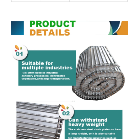
Fabrik Tour
Qualitätskontrolle
Kontakt
Nachrichten
Alle Fälle
Edelstahlmaschengurt
Spiraldrahtgeflecht
Hochtemperatur-Maschendraht
Nahrung Mesh Belt