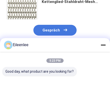
Kettenglied-Stahldraht-Mesh
Claddings 904L
Gespräch
Eileenlee
Empfohlene Produkte
5:23 PM
Good day, what product are you looking for?
Edelstahl-Augen-
1mm Edelstahl-
Dekorative
Verbindungs-
Augen-Flex Conveyor
metallische Ke
Maschendrahtgurt
Belt Heavy Duty-
Mesh Belt Chai