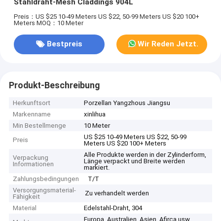
Stahldraht-Mesh Claddings 904L
Preis：US $25 10-49 Meters US $22, 50-99 Meters US $20 100+
Meters
MOQ：10 Meter
Bestpreis
Wir Reden Jetzt.
Produkt-Beschreibung
Herkunftsort
Porzellan Yangzhous Jiangsu
Markenname
xinlihua
Min Bestellmenge
10 Meter
US $25 10-49 Meters US $22, 50-99
Preis
Meters US $20 100+ Meters
Alle Produkte werden in der Zylinderform,
Verpackung
Länge verpackt und Breite werden
Informationen
markiert.
Zahlungsbedingungen
T/T
Versorgungsmaterial-
Zu verhandelt werden
Fähigkeit
Material
Edelstahl-Draht, 304
Europa, Australien, Asien, Afirca usw.,