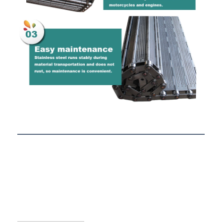
Wabenförderband
Förderkette-Platte
Foto-voltaischer SolarMesh Belt
Kette Mesh Belt
Gewundener Gefrierschrank-Gurt
Oven Conveyor Belt