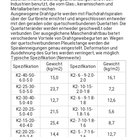
Industrien benutzt, die vom Glas-, keramischem und
Metallarbeiten reichen.
Ausgewogene Drahtgurte werden mit Flachdrahtspiralen
über der Gurtbreite errichtet und angeschlossen entweder
mit den geraden oder quetschverbundenen Querlatten. Die
Querlatteränder werden entweder geschweißt oder
verbunden. Der ausgeglichene Maschendrahtbau bietet
verschiedene Vorteile von Drahtgewebegurten an. Wegen
der quetschverbundenen Pleuelstange werden die
Spiralenneigungen genau eingestellt. Deformation und
Ausdehnung des Gurtes werden verringert, wie möglich.
Typische Spezifikation (Nennweite)
Gewicht
Gewicht
Spezifikation
Spezifikation
(kg/m2)
(kg/m2)
K2-40-S0-
K2- 6 - 9-2.0-
15,0
16,1
6.0-5.0
2.0
K2-25-30-
K2- 10-15-
23,7
7,2
5.0-5.0
2.0-1.8
K2-30-40-
K2- 6 - 9-1.8-
12,7
12,6
5.0-4.0
1.8
K2-20-25-
K2- 10-15-
21,5
5,6
5.0-4.0
1.8-1.6
K2-15-20-
K2- 7-10-1.8-
25,4
8,7
4.0-4.0
1.6
K2-20-2S-
K2- 5 - 7-1.6-
14,4
12,7
4.0-3.4
1.6