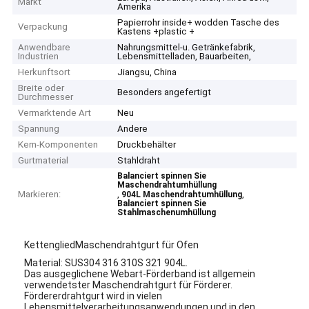
Markt
Amerika
Papierrohr inside+ wodden Tasche des
Verpackung
Kastens +plastic +
Anwendbare
Nahrungsmittel-u. Getränkefabrik,
Industrien
Lebensmittelladen, Bauarbeiten,
Herkunftsort
Jiangsu, China
Breite oder
Besonders angefertigt
Durchmesser
Vermarktende Art
Neu
Spannung
Andere
Kern-Komponenten
Druckbehälter
Gurtmaterial
Stahldraht
Balanciert spinnen Sie
Maschendrahtumhüllung
Markieren:
,
,
904L Maschendrahtumhüllung
Balanciert spinnen Sie
Stahlmaschenumhüllung
KettengliedMaschendrahtgurt für Ofen
Material: SUS304 316 310S 321 904L.
Das ausgeglichene Webart-Förderband ist allgemein
verwendetster Maschendrahtgurt für Förderer.
Fördererdrahtgurt wird in vielen
Lebensmittelverarbeitungsanwendungen und in den