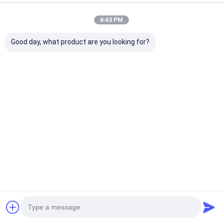
(7) empfangen Sie das gute an Ihrem nächsten Seehafen.
(8) können Sie das logistische bitten schicken die Fracht zu
6:43 PM
Ihrem Haus, Ende.
Good day, what product are you looking for?
Unsere Dienstleistungen
Kundendienstprozeß:.
1.
Der Kontakt muss in der Datei des Benutzers
nummeriert werden und gehalten werden.
2.
Zu Kunden unterstützen, wenn ihr Produkt
entworfen ist und freie Probe senden.
3.
Zu Installationsausrüstung kostenlos zu verweisen
und ist verantwortliche Beauftragung
4. Die Firma macht regelmäßige Inspektion und
Wartung von der Ausrüstung des Benutzers
Verwandte Produkte