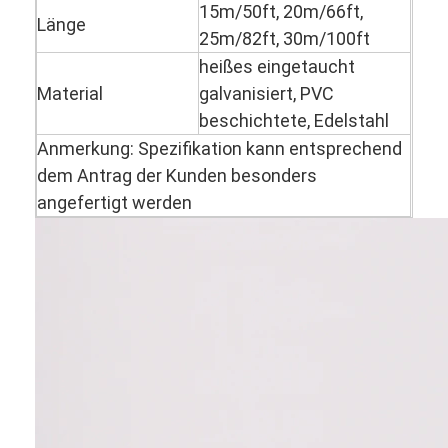
15m/50ft, 20m/66ft,
Wabenförderband
Länge
25m/82ft, 30m/100ft
Förderkette-Platte
heißes eingetaucht
Material
galvanisiert, PVC
Foto-voltaischer SolarMesh Belt
beschichtete, Edelstahl
Kette Mesh Belt
Anmerkung: Spezifikation kann entsprechend
dem Antrag der Kunden besonders
Gewundener Gefrierschrank-Gurt
angefertigt werden
Oven Conveyor Belt