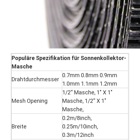
Fabrik Tour
Qualitätskontrolle
Kontakt
Nachrichten
Populäre Spezifikation für Sonnenkollektor-
Alle Fälle
Masche
0.7mm 0.8mm 0.9mm
Drahtdurchmesser
1.0mm 1.1mm 1.2mm
Edelstahlmaschengurt
1/2“ Masche, 1" X 1"
Mesh Opening
Masche, 1/2“ X 1"
Spiraldrahtgeflecht
Masche,
Hochtemperatur-Maschendraht
0.2m/8inch,
Breite
0.25m/10inch,
Nahrung Mesh Belt
0.3m/12inch