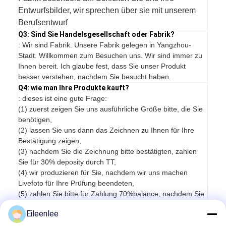
Entwurfsbilder, wir sprechen über sie mit unserem
Berufsentwurf
Q3: Sind Sie Handelsgesellschaft oder Fabrik?
: Wir sind Fabrik. Unsere Fabrik gelegen in Yangzhou-
Stadt. Willkommen zum Besuchen uns. Wir sind immer zu
Ihnen bereit. Ich glaube fest, dass Sie unser Produkt
besser verstehen, nachdem Sie besucht haben.
Q4: wie man Ihre Produkte kauft?
: dieses ist eine gute Frage:
(1) zuerst zeigen Sie uns ausführliche Größe bitte, die Sie
benötigen,
(2) lassen Sie uns dann das Zeichnen zu Ihnen für Ihre
Bestätigung zeigen,
(3) nachdem Sie die Zeichnung bitte bestätigten, zahlen
Sie für 30% deposity durch TT,
(4) wir produzieren für Sie, nachdem wir uns machen
Livefoto für Ihre Prüfung beendeten,
(5) zahlen Sie bitte für Zahlung 70%balance, nachdem Sie
die Livefotos überprüften.
Eileenlee
(6) dann vereinbaren wir Versand für Sie, können wir
UHRKETTE oder CNF (CFR) für Sie tun.