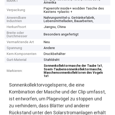
MARKT
Amerika
Papierrohr inside+ wodden Tasche des
Verpackung
Kastens +plastic +
Anwendbare
Nahrungsmittel-u. Getränkefabrik,
Industrien
Lebensmittelladen, Bauarbeiten,
Herkunftsort
Jiangsu, China
Breite oder
Besonders angefertigt
Durchmesser
Vermarktende Art
Neu
Spannung
Andere
Kern-Komponenten
Druckbehälter
Gurt-Material
Stahldraht
,
Sonnenkollektormasche der Taube 1x1
,
Soem-Taubensonnenkollektormasche
Markieren:
Maschensonnenkollektoren des Vogels
1x1
Sonnenkollektorvogelsperre, die eine
Kombination der Masche und der Clip umfasst,
ist entworfen, um Plagevögel zu stoppen und
zu verhindern, dass Blätter und anderer
Rückstand unter den Solarstromanlagen erhält