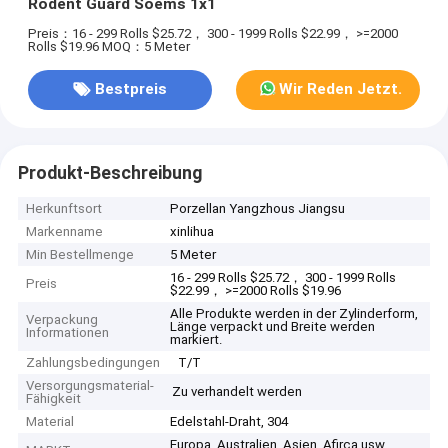
Rodent Guard Soems 1x1
Preis：16 - 299 Rolls $25.72， 300 - 1999 Rolls $22.99， >=2000
Rolls $19.96
MOQ：5 Meter
Bestpreis
Wir Reden Jetzt.
Produkt-Beschreibung
Herkunftsort
Porzellan Yangzhous Jiangsu
Markenname
xinlihua
Min Bestellmenge
5 Meter
16 - 299 Rolls $25.72， 300 - 1999 Rolls
Preis
$22.99， >=2000 Rolls $19.96
Alle Produkte werden in der Zylinderform,
Verpackung
Länge verpackt und Breite werden
Informationen
markiert.
Zahlungsbedingungen
T/T
Versorgungsmaterial-
Zu verhandelt werden
Fähigkeit
Material
Edelstahl-Draht, 304
Europa, Australien, Asien, Afirca usw.,