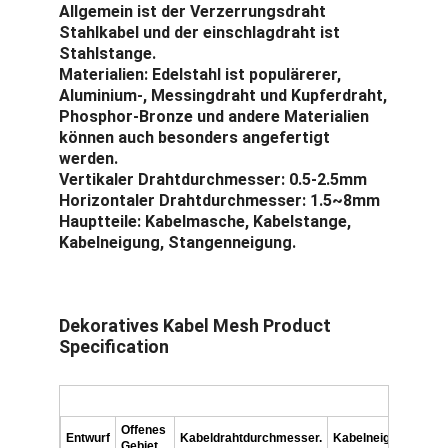
Allgemein ist der Verzerrungsdraht 
Stahlkabel und der einschlagdraht ist 
Stahlstange.
Materialien
: Edelstahl ist populärerer, 
Aluminium-, Messingdraht und Kupferdraht,
Phosphor-Bronze und andere Materialien 
können auch besonders angefertigt 
werden.
Vertikaler Drahtdurchmesser
: 0.5-2.5mm
Horizontaler Drahtdurchmesser
: 1.5~8mm
Hauptteile
: Kabelmasche, Kabelstange, 
Kabelneigung, Stangenneigung.
Dekoratives Kabel Mesh Product 
Startseite
Specification
Produkte
Über uns
Offenes 
Entwurf
Kabeldrahtdurchmesser.
Kabelneigung
Sta
Gebiet