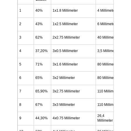
Fabrik Tour
1
40%
1x1.8 Millimeter
4 Millimeter
1,5 
Qualitätskontrolle
2
43%
1x2.5 Millimeter
6 Millimeter
2 Mi
Kontakt
3
62%
2x2.75 Millimeter
40 Millimeter
4 Mi
Nachrichten
4
37,20%
3x0.5 Millimeter
3,5 Millimeter
0,5 
Alle Fälle
5
71%
3x1.6 Millimeter
80 Millimeter
2,5 
6
65%
3x2 Millimeter
80 Millimeter
3 Mi
Edelstahlmaschengurt
7
65,90%
3x2.75 Millimeter
110 Millimeter
4 Mi
Spiraldrahtgeflecht
8
67%
3x3 Millimeter
110 Millimeter
4 Mi
Hochtemperatur-Maschendraht
26,4 
9
44,30%
4x0.75 Millimeter
1,5 
Millimeter
Nahrung Mesh Belt