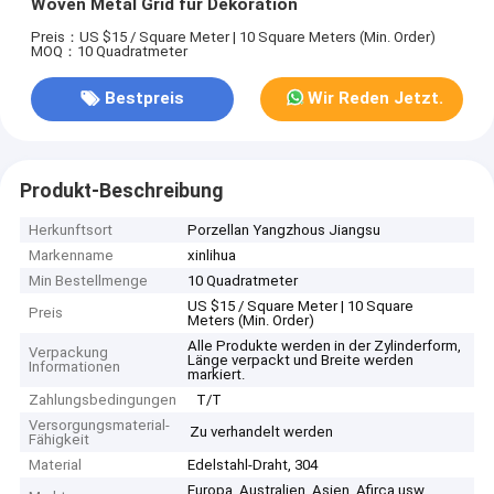
Woven Metal Grid für Dekoration
Preis：US $15 / Square Meter | 10 Square Meters (Min. Order)
MOQ：10 Quadratmeter
Bestpreis
Wir Reden Jetzt.
Produkt-Beschreibung
Herkunftsort
Porzellan Yangzhous Jiangsu
Markenname
xinlihua
Min Bestellmenge
10 Quadratmeter
US $15 / Square Meter | 10 Square
Preis
Meters (Min. Order)
Alle Produkte werden in der Zylinderform,
Verpackung
Länge verpackt und Breite werden
Informationen
markiert.
Zahlungsbedingungen
T/T
Versorgungsmaterial-
Zu verhandelt werden
Fähigkeit
Material
Edelstahl-Draht, 304
Europa, Australien, Asien, Afirca usw.,