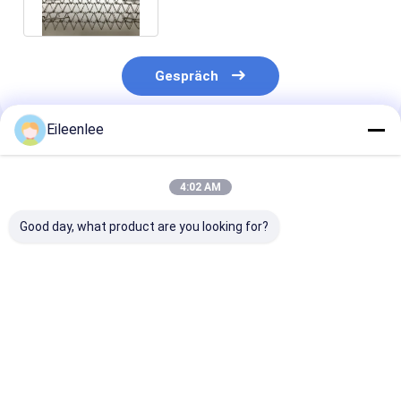
Dekoration
Gespräch
Eileenlee
Empfohlene Produkte
4:02 AM
Good day, what product are you looking for?
Soem-Edelstahl-
Schwarzer
8 Banker-
Sonnenkollektor
gesponnener
Architectural
Mesh Wire For
Sonnenkollektor
Metal Panels F
Pigeon Proofing
Mesh Kit For
Bird des Zoll-
Architectural Bird
abstoßendes 
Bestpreis
Bestpreis
Bestprei
Proofing