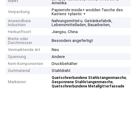
Markt
Amerika
Papierrohr inside+ wodden Tasche des
Verpackung
Kastens +plastic +
Anwendbare
Nahrungsmittel-u. Getränkefabrik,
Industrien
Lebensmittelladen, Bauarbeiten,
Herkunftsort
Jiangsu, China
Breite oder
Besonders angefertigt
Durchmesser
Vermarktende Art
Neu
Spannung
Andere
Kern-Komponenten
Druckbehälter
Gurtmaterial
Stahldraht
,
Quetschverbundene Stahlstangenmasche
Markieren:
,
Gesponnene Stahlstangenmasche
Quetschverbundene Metallgitterfassade