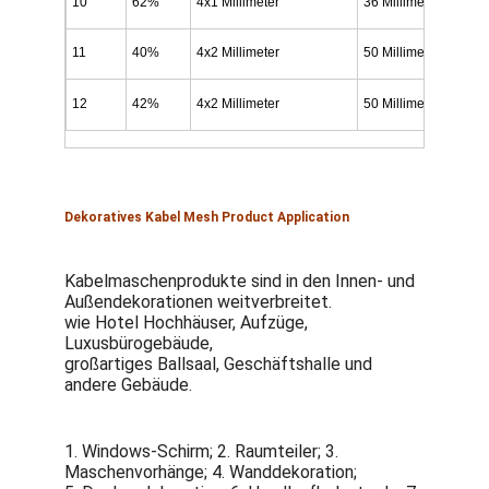
10
62%
4x1 Millimeter
36 Millimeter
2 Mi
Wabenförderband
11
40%
4x2 Millimeter
50 Millimeter
3 Mi
Förderkette-Platte
12
42%
4x2 Millimeter
50 Millimeter
3 Mi
Foto-voltaischer SolarMesh Belt
Kette Mesh Belt
Gewundener Gefrierschrank-Gurt
Dekoratives Kabel Mesh Product Application
Oven Conveyor Belt
Kabelmaschenprodukte sind in den Innen- und 
Außendekorationen weitverbreitet.
wie Hotel Hochhäuser, Aufzüge, 
Luxusbürogebäude,
großartiges Ballsaal, Geschäftshalle und 
andere Gebäude.
1. Windows-Schirm; 2. Raumteiler; 3. 
Maschenvorhänge; 4. Wanddekoration;