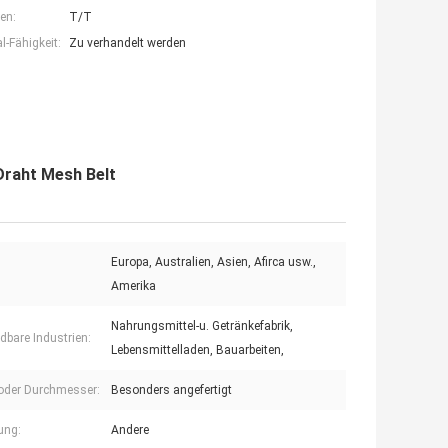
en:
T/T
-Fähigkeit:
Zu verhandelt werden
Draht Mesh Belt
Europa, Australien, Asien, Afirca usw.,
Amerika
Nahrungsmittel-u. Getränkefabrik,
bare Industrien:
Lebensmittelladen, Bauarbeiten,
 oder Durchmesser:
Besonders angefertigt
ung:
Andere