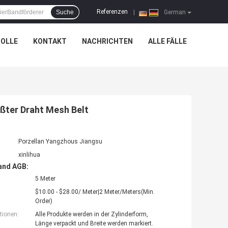
Referenzen
Suche
|
German
OLLE
KONTAKT
NACHRICHTEN
ALLE FÄLLE
ßter Draht Mesh Belt
Porzellan Yangzhous Jiangsu
xinlihua
and AGB:
5 Meter
$10.00 - $28.00/ Meter|2 Meter/Meters(Min.
Order)
tionen:
Alle Produkte werden in der Zylinderform,
Länge verpackt und Breite werden markiert.