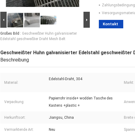
Zahlungsbedingung
Versorgungsmaterial
Kontakt
Großes Bild :
Geschweißter Huhn galvanisierter
Edelstahl geschweißter Draht Mesh Belt
Geschweißter Huhn galvanisierter Edelstahl geschweißter 
Beschreibung
Edelstahl-Draht, 304
Material:
Markt:
Papierrohr inside+ wodden Tasche des
Verpackung:
Anwend
Kastens +plastic +
Herkunftsort:
Jiangsu, China
Breite
Vermarktende Art:
Neu
Spann