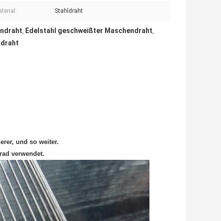
terial:
Stahldraht
endraht
Edelstahl geschweißter Maschendraht
,
,
ndraht
erer, und so weiter.
rad verwendet.