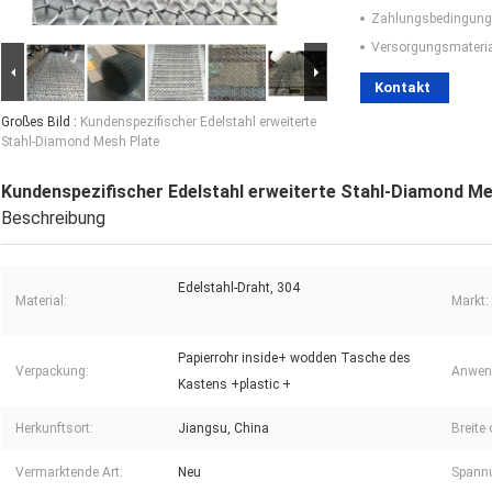
Zahlungsbedingung
Versorgungsmaterial
Kontakt
Großes Bild :
Kundenspezifischer Edelstahl erweiterte
Stahl-Diamond Mesh Plate
Kundenspezifischer Edelstahl erweiterte Stahl-Diamond Me
Beschreibung
Edelstahl-Draht, 304
Material:
Markt:
Papierrohr inside+ wodden Tasche des
Verpackung:
Anwend
Kastens +plastic +
Herkunftsort:
Jiangsu, China
Breite
Vermarktende Art:
Neu
Spann