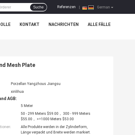
Referenzen
Suche
|
German
OLLE
KONTAKT
NACHRICHTEN
ALLE FÄLLE
ond Mesh Plate
Porzellan Yangzhous Jiangsu
xinlihua
and AGB:
5 Meter
50 - 299 Meters $59.00， 300 - 999 Meters
$55.00， >=1000 Meters $53.00
tionen:
Alle Produkte werden in der Zylinderform,
Länge verpackt und Breite werden markiert.