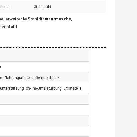
terial:
Stahldraht
he
erweiterte Stahldiamantmasche
,
,
henstahl
r
-, Nahrungsmittel-u. Getränkefabrik
nterstützung, on-line-Unterstützung, Ersatzteile