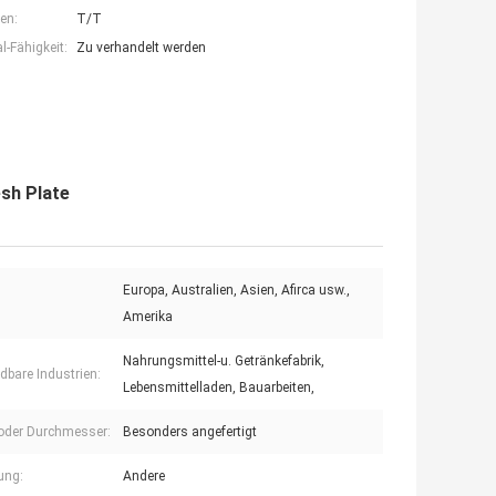
en:
T/T
-Fähigkeit:
Zu verhandelt werden
sh Plate
Europa, Australien, Asien, Afirca usw.,
Amerika
Nahrungsmittel-u. Getränkefabrik,
bare Industrien:
Lebensmittelladen, Bauarbeiten,
 oder Durchmesser:
Besonders angefertigt
ung:
Andere