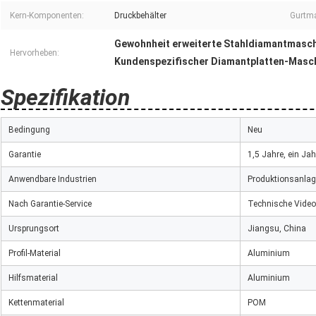
Kern-Komponenten:
Druckbehälter
Gurtma
Gewohnheit erweiterte Stahldiamantmasc
Hervorheben:
Kundenspezifischer Diamantplatten-Masc
Spezifikation
Bedingung
Neu
Garantie
1,5 Jahre, ein Jah
Anwendbare Industrien
Produktionsanlage
Nach Garantie-Service
Technische Videou
Ursprungsort
Jiangsu, China
Profil-Material
Aluminium
Hilfsmaterial
Aluminium
Kettenmaterial
POM