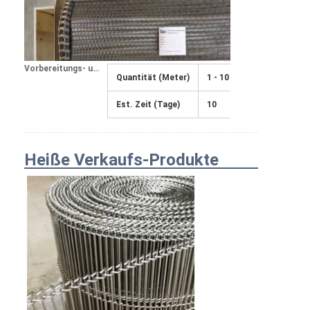
Vorbereitungs- und Anlaufzeit:
Quantität (Meter)
1 - 10
11 - 30
>30
Est. Zeit (Tage)
10
20
Zu v
Heiße Verkaufs-Produkte
Startseite
Produkte
Über uns