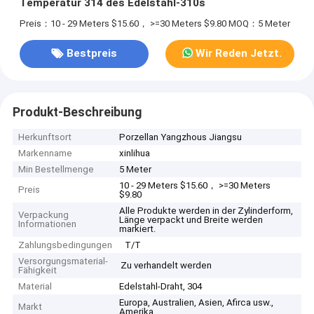
Temperatur 314 des Edelstahl-310s
Preis：10 - 29 Meters $15.60， >=30 Meters $9.80
MOQ：5 Meter
Bestpreis
Wir Reden Jetzt.
Produkt-Beschreibung
Herkunftsort
Porzellan Yangzhous Jiangsu
Markenname
xinlihua
Min Bestellmenge
5 Meter
10 - 29 Meters $15.60， >=30 Meters
Preis
$9.80
Alle Produkte werden in der Zylinderform,
Verpackung
Länge verpackt und Breite werden
Informationen
markiert.
Zahlungsbedingungen
T/T
Versorgungsmaterial-
Zu verhandelt werden
Fähigkeit
Material
Edelstahl-Draht, 304
Europa, Australien, Asien, Afirca usw.,
Markt
Amerika