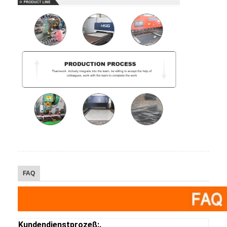
FAQ
Kundendienstprozeß:.