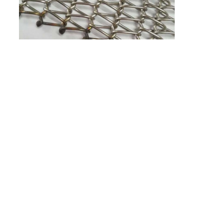
Wabenförderband
Förderkette-Platte
Foto-voltaischer SolarMesh Belt
Kette Mesh Belt
Gewundener Gefrierschrank-Gurt
Oven Conveyor Belt