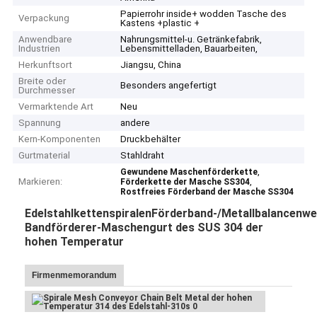
Papierrohr inside+ wodden Tasche des
Verpackung
Kastens +plastic +
Anwendbare
Nahrungsmittel-u. Getränkefabrik,
Industrien
Lebensmittelladen, Bauarbeiten,
Herkunftsort
Jiangsu, China
Breite oder
Besonders angefertigt
Durchmesser
Vermarktende Art
Neu
Spannung
andere
Kern-Komponenten
Druckbehälter
Gurtmaterial
Stahldraht
,
Gewundene Maschenförderkette
Markieren:
,
Förderkette der Masche SS304
Rostfreies Förderband der Masche SS304
EdelstahlkettenspiralenFörderband-/Metallbalancenw
Bandförderer-Maschengurt des SUS 304 der 
hohen Temperatur
Firmenmemorandum