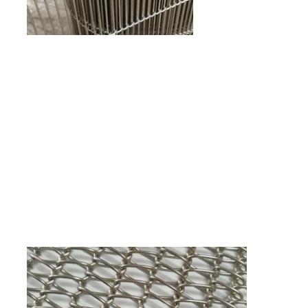
Fabrik Tour
Qualitätskontrolle
Kontakt
Nachrichten
Alle Fälle
Edelstahlmaschengurt
Spiraldrahtgeflecht
Hochtemperatur-Maschendraht
Nahrung Mesh Belt