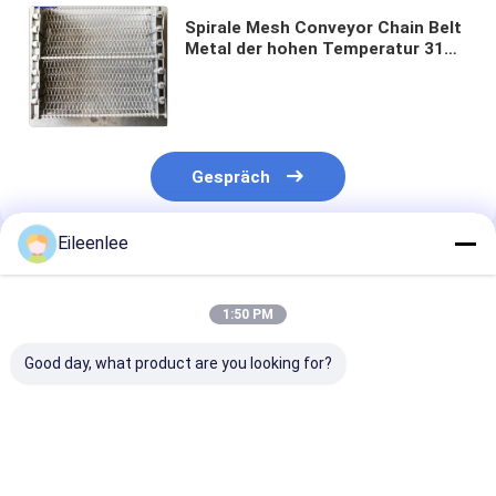
Spirale Mesh Conveyor Chain Belt
Metal der hohen Temperatur 314
des Edelstahl-310s
Gespräch
Eileenlee
Empfohlene Produkte
1:50 PM
Good day, what product are you looking for?
Edelstahl-Draht
Nahrungsmittelgrad
Mesh Belt