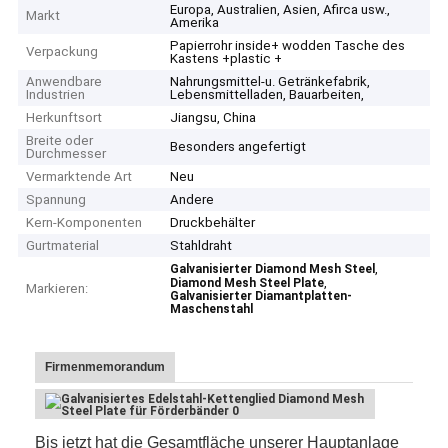
Europa, Australien, Asien, Afirca usw.,
Markt
Amerika
Papierrohr inside+ wodden Tasche des
Verpackung
Kastens +plastic +
Anwendbare
Nahrungsmittel-u. Getränkefabrik,
Industrien
Lebensmittelladen, Bauarbeiten,
Herkunftsort
Jiangsu, China
Breite oder
Besonders angefertigt
Durchmesser
Vermarktende Art
Neu
Spannung
Andere
Kern-Komponenten
Druckbehälter
Gurtmaterial
Stahldraht
,
Galvanisierter Diamond Mesh Steel
,
Diamond Mesh Steel Plate
Markieren:
Galvanisierter Diamantplatten-
Maschenstahl
Firmenmemorandum
Bis jetzt hat die Gesamtfläche unserer Hauptanlage