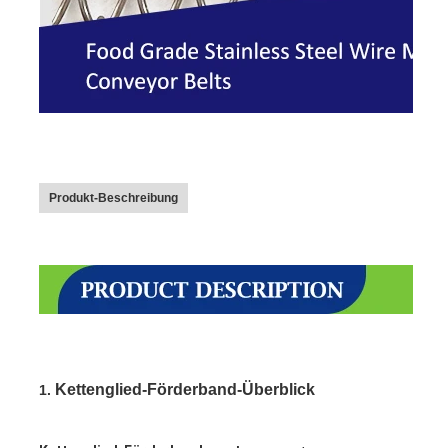
Wabenförderband
Förderkette-Platte
Foto-voltaischer SolarMesh Belt
Kette Mesh Belt
Gewundener Gefrierschrank-Gurt
Produkt-Beschreibung
Oven Conveyor Belt
Kettenglied-Förderband-Überblick
1. 