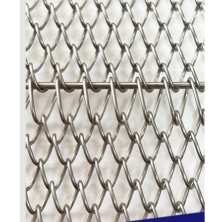
Fabrik Tour
Qualitätskontrolle
Kontakt
Nachrichten
Alle Fälle
Edelstahlmaschengurt
Spiraldrahtgeflecht
Hochtemperatur-Maschendraht
Nahrung Mesh Belt