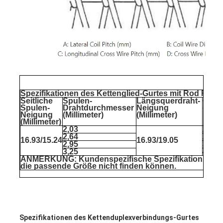
Spezifikationen des Kettenglied-Gurtes mit Rod Rein
Seitliche 
Spulen-
Längsquerdraht-
Quer
Spulen-
Drahtdurchmesser 
Neigung 
(Mill
Neigung 
(Millimeter)
(Millimeter)
(Millimeter)
2,03
2,64
2,64
2,95
16.93/15.24
16.93/19.05
2,95
3,25
3,25
4,06
ANMERKUNG: Kundenspezifische Spezifikation ist ver
die passende Größe nicht finden können.
Spezifikationen des Kettenduplexverbindungs-Gurtes 