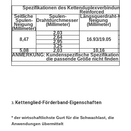
Spezifikationen des Kettenduplexverbindungs-Gu
Reinforced
Seitliche 
Spulen-
Längsquerdraht-
Querd
Spulen-
Drahtdurchmesser 
Neigung 
Neigung 
(Millimeter)
(Millimeter)
(Millimeter)
2,03
2,64
8,47
16.93/19.05
2,95
3,25
5,08
2,03
10,16
ANMERKUNG: Kundenspezifische Spezifikation ist ver
die passende Größe nicht finden könn
Kettenglied-Förderband-Eigenschaften
3. 
* der wirtschaftlichste Gurt für die Schwachlast, die 
Anwendungen übermittelt