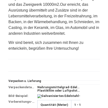
und das Zweigwerk 10000m2.Our erreicht, das
Ausrüstung übermittelt und Zusätze sind in der
Lebensmittelverarbeitung, in der Freizeitnahrung, im
Backen, in der Wärmebehandlung, im Schmieden, im
Casting, in der Keramik, im Glas, im Automobil und in
anderen Industrien weitverbreitet.
Wir sind bereit, sich zusammen mit Ihnen zu
entwickeln, begrüßen Ihre Untersuchung!
Verpacken u. Lieferung
Verpackendetails
Nahrungsmittelgrad-Edelstahl-Draht-Mesh Conveyor Belts Chain Link-Förderbänder:
Plastikfilm oder Luftpolsterfolie nach innen, Holzetui oder Sperrholzkiste draußen oder entsprechend dem Antrag des Kunden.
Bild-Beispiel:
Vorbereitungs- und Anlaufzeit:
Quantität (Meter)
1 - 10
11 - 100