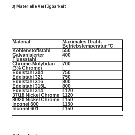
Materielle Verfügbarkeit
3) 
Material
Maximales Draht-
Betriebstemperatur °C
Kohlenstoffstahl
550
Galvanisierter 
400
Flussstahl
Chrome-Molybdän 
700
(3% Chrome)
Edelstahl 304
750
Edelstahl 321
750
Edelstahl 316
800
Edelstahl 316L
800
Edelstahl 314
1120
37/18 Nickel Chrome
1120
80/20 Nickel Chrome
1150
Inconel 600
1150
Inconel 601
1150