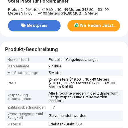
Steel Plate für Förderbänder
Preis：2 - 9 Meters $19.60 ，10 - 49 Meters $18.80， 50 - 99
Meters $17.60 ，>=100 Meters $16.80
MOQ：5 Meter
Bestpreis
Wir Reden Jetzt.
Produkt-Beschreibung
Herkunftsort
Porzellan Yangzhous Jiangsu
Markenname
xinlihua
Min Bestellmenge
5 Meter
2 - 9 Meters $19.60 ，10 - 49 Meters
Preis
$18.80， 50 - 99 Meters $17.60 ，>=100
Meters $16.80
Alle Produkte werden in der Zylinderform,
Verpackung
Länge verpackt und Breite werden
Informationen
markiert.
Zahlungsbedingungen
T/T
Versorgungsmaterial-
Zu verhandelt werden
Fähigkeit
Material
Edelstahl-Draht, 304