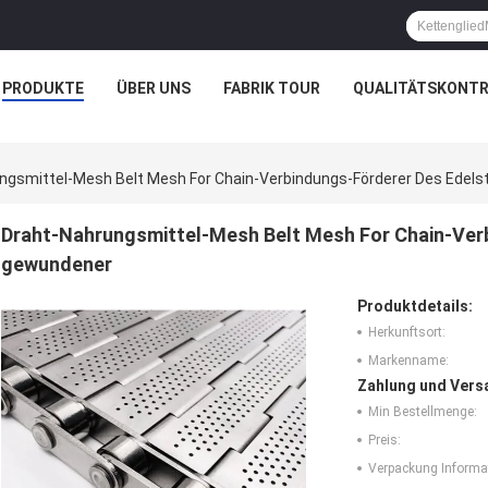
PRODUKTE
ÜBER UNS
FABRIK TOUR
QUALITÄTSKONTR
ngsmittel-Mesh Belt Mesh For Chain-Verbindungs-Förderer Des Edel
Draht-Nahrungsmittel-Mesh Belt Mesh For Chain-Ver
gewundener
Produktdetails:
Herkunftsort:
Markenname:
Zahlung und Vers
Min Bestellmenge:
Preis:
Verpackung Informa