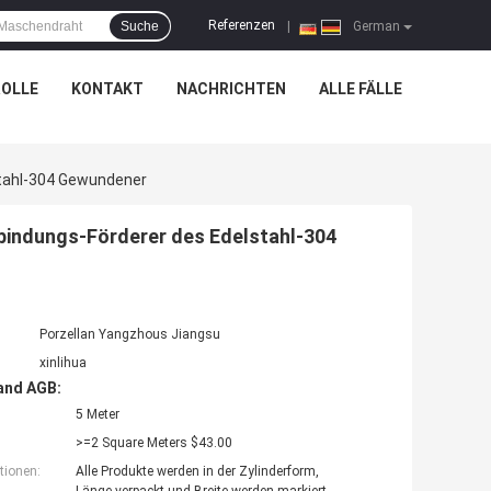
Referenzen
Suche
|
German
OLLE
KONTAKT
NACHRICHTEN
ALLE FÄLLE
stahl-304 Gewundener
bindungs-Förderer des Edelstahl-304
Porzellan Yangzhous Jiangsu
xinlihua
and AGB:
5 Meter
>=2 Square Meters $43.00
tionen:
Alle Produkte werden in der Zylinderform,