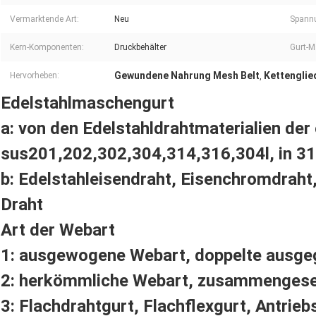
Vermarktende Art:
Neu
Spann
Kern-Komponenten:
Druckbehälter
Gurt-Ma
Gewundene Nahrung Mesh Belt
Kettenglie
Hervorheben:
,
Edelstahlmaschengurt
a: von den Edelstahldrahtmaterialien der 
sus201,202,302,304,314,316,304l, in 310,
b: Edelstahleisendraht, Eisenchromdraht
Draht
Art der Webart
1: ausgewogene Webart, doppelte ausge
2: herkömmliche Webart, zusammengese
3: Flachdrahtgurt, Flachflexgurt, Antrie