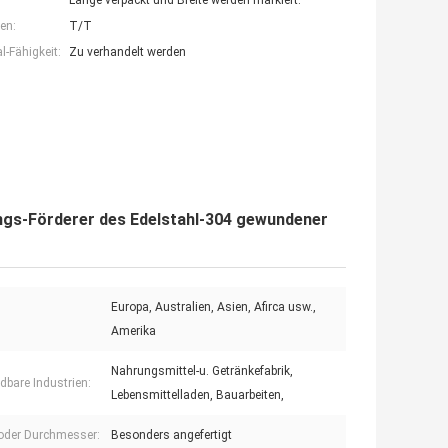
Länge verpackt und Breite werden markiert.
en:
T/T
-Fähigkeit:
Zu verhandelt werden
ngs-Förderer des Edelstahl-304 gewundener
Europa, Australien, Asien, Afirca usw.,
Amerika
Nahrungsmittel-u. Getränkefabrik,
bare Industrien:
Lebensmittelladen, Bauarbeiten,
 oder Durchmesser:
Besonders angefertigt