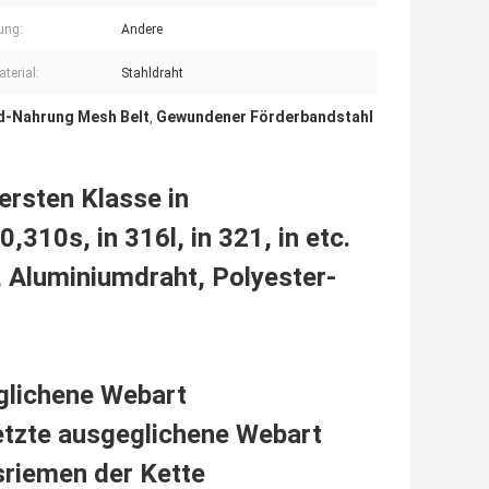
ung:
Andere
terial:
Stahldraht
d-Nahrung Mesh Belt
Gewundener Förderbandstahl
,
ersten Klasse in
310s, in 316l, in 321, in etc.
, Aluminiumdraht, Polyester-
glichene Webart
tzte ausgeglichene Webart
bsriemen der Kette