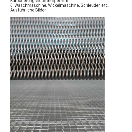
Karburierungshochtemperatur.
Wabenförderband
6. Waschmaschine, Wickelmaschine, Schleuder, etc.
Ausführliche Bilder
Förderkette-Platte
Foto-voltaischer SolarMesh Belt
Kette Mesh Belt
Gewundener Gefrierschrank-Gurt
Oven Conveyor Belt