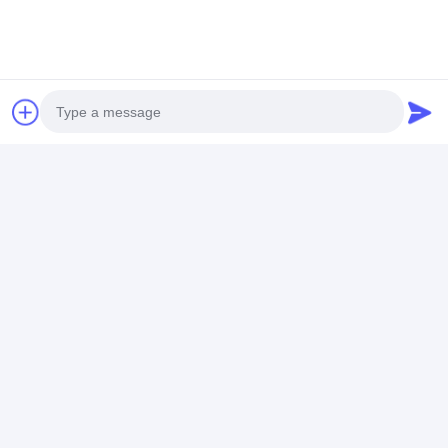
Edelstahl-Ebene Flex Wire Mesh Conveyor Belt
Material: Edelstahl 304
Drahtdurchmesser: 1.5mm
Kurze Neigung: 5mm oder besonders angefertigt
Lange Neigung: 160mm oder besonders angefertigt
Photo
Video Call
Audio Call