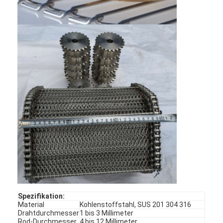
Startseite
Produkte
Spezifikation:
Material
Kohlenstoffstahl, SUS 201 304 316
Über uns
Drahtdurchmesser
1 bis 3 Millimeter
Rod-Durchmesser
4 bis 12 Millimeter