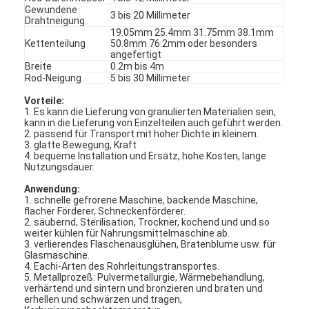
Gewundene
Fabrik Tour
3 bis 20 Millimeter
Drahtneigung
19.05mm 25.4mm 31.75mm 38.1mm
Qualitätskontrolle
Kettenteilung
50.8mm 76.2mm oder besonders
angefertigt
Breite
0.2m bis 4m
Kontakt
Rod-Neigung
5 bis 30 Millimeter
Vorteile:
Nachrichten
1. Es kann die Lieferung von granulierten Materialien sein,
kann in die Lieferung von Einzelteilen auch geführt werden.
2. passend für Transport mit hoher Dichte in kleinem.
Alle Fälle
3. glatte Bewegung, Kraft
4. bequeme Installation und Ersatz, hohe Kosten, lange
Nutzungsdauer.
Anwendung:
Edelstahlmaschengurt
1. schnelle gefrorene Maschine, backende Maschine,
flacher Förderer, Schneckenförderer.
2. säubernd, Sterilisation, Trockner, kochend und und so
Spiraldrahtgeflecht
weiter kühlen für Nahrungsmittelmaschine ab.
3. verlierendes Flaschenausglühen, Bratenblume usw. für
Glasmaschine.
Hochtemperatur-Maschendraht
4. Eachi-Arten des Rohrleitungstransportes.
5. Metallprozeß: Pulvermetallurgie, Wärmebehandlung,
Nahrung Mesh Belt
verhärtend und sintern und bronzieren und braten und
erhellen und schwärzen und tragen,