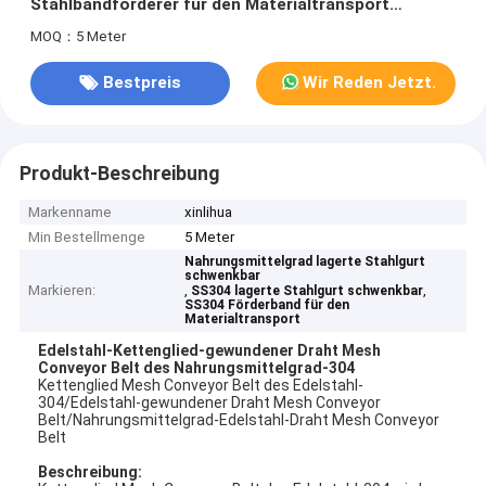
Stahlbandförderer für den Materialtransport
schwenkbar
MOQ：5 Meter
Bestpreis
Wir Reden Jetzt.
Produkt-Beschreibung
Markenname
xinlihua
Min Bestellmenge
5 Meter
Nahrungsmittelgrad lagerte Stahlgurt
schwenkbar
Markieren:
,
,
SS304 lagerte Stahlgurt schwenkbar
SS304 Förderband für den
Materialtransport
Edelstahl-Kettenglied-gewundener Draht Mesh
Conveyor Belt des Nahrungsmittelgrad-304
Kettenglied Mesh Conveyor Belt des Edelstahl-
304/Edelstahl-gewundener Draht Mesh Conveyor
Belt/Nahrungsmittelgrad-Edelstahl-Draht Mesh Conveyor
Belt
Beschreibung: