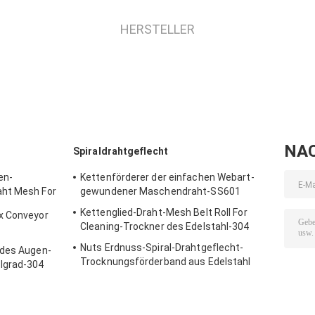
HERSTELLER
NA
Spiraldrahtgeflecht
en-
Kettenförderer der einfachen Webart-
aht Mesh For
gewundener Maschendraht-SS601
Kettenglied-Draht-Mesh Belt Roll For
x Conveyor
Cleaning-Trockner des Edelstahl-304
Nuts Erdnuss-Spiral-Drahtgeflecht-
 des Augen-
Trocknungsförderband aus Edelstahl
lgrad-304