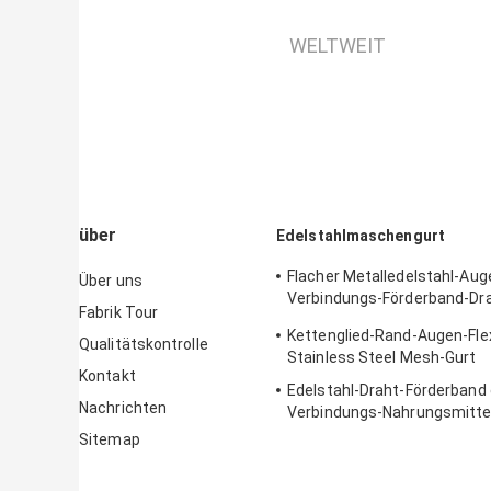
WELTWEIT
über
Edelstahlmaschengurt
Flacher Metalledelstahl-Aug
Über uns
Verbindungs-Förderband-Dr
Fabrik Tour
Oven
Kettenglied-Rand-Augen-Fle
Qualitätskontrolle
Stainless Steel Mesh-Gurt
Kontakt
Edelstahl-Draht-Förderband
Nachrichten
Verbindungs-Nahrungsmitte
fertigte Größe besonders an
Sitemap