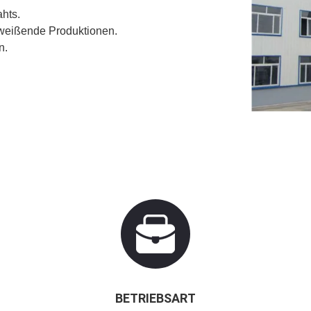
hts.
hweißende Produktionen.
n.
BETRIEBSART