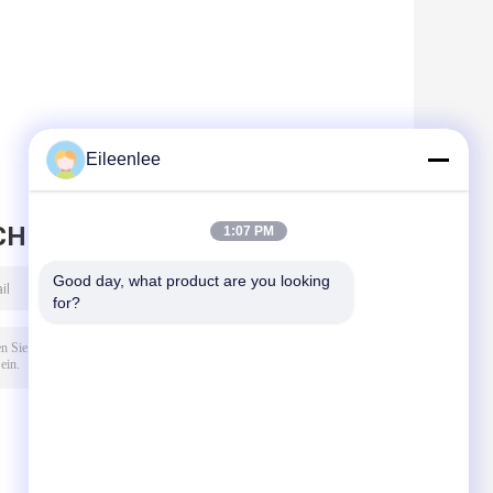
Eileenlee
CHRICHT HINTERLASSEN
1:07 PM
Good day, what product are you looking 
for?