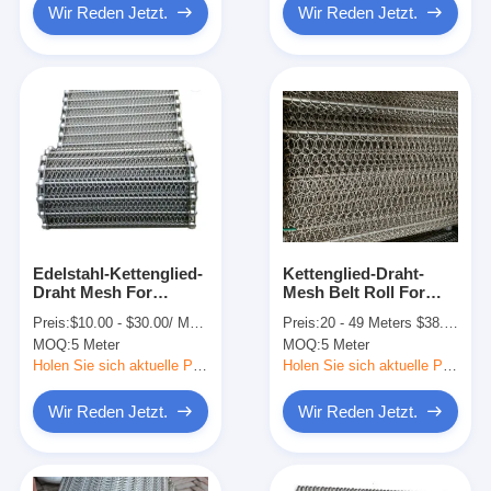
Wir Reden Jetzt.
Wir Reden Jetzt.
Edelstahl-Kettenglied-
Kettenglied-Draht-
Draht Mesh For
Mesh Belt Roll For
Cleaning Drying
Cleaning-Trockner des
Preis:
$10.00 - $30.00/ Meter|100 Meter/Meters(Min. Order)
Preis:
20 - 49 Meters $38.00， 50 - 199 Meters $36.80， >=200 Meters $36.00
Conveying
Edelstahl-304
MOQ:
5 Meter
MOQ:
5 Meter
Holen Sie sich aktuelle Preis
Holen Sie sich aktuelle Preis
Wir Reden Jetzt.
Wir Reden Jetzt.