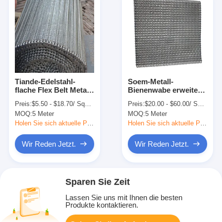
Tiande-Edelstahl-
Soem-Metall-
flache Flex Belt Metal
Bienenwabe erweiterte
Belt Conveyor-
Stahl-Mesh Belting
Preis:
$5.50 - $18.70/ Square Meter|1 Square Meter/Square Meters(Min. Order)
Preis:
$20.00 - $60.00/ Square Meter|1 Square Meter/Square Meters(Min. Order)
Kettenmasche
Conveyor
MOQ:
5 Meter
MOQ:
5 Meter
Holen Sie sich aktuelle Preis
Holen Sie sich aktuelle Preis
Wir Reden Jetzt.
Wir Reden Jetzt.
Sparen Sie Zeit
Lassen Sie uns mit Ihnen die besten
Produkte kontaktieren.