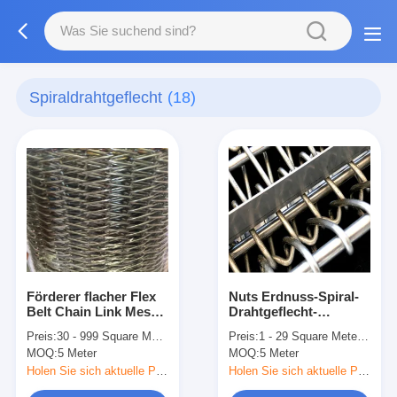
Spiraldrahtgeflecht
(18)
Förderer flacher Flex
Nuts Erdnuss-Spiral-
Belt Chain Link Mesh
Drahtgeflecht-
des Edelstahl-316L
Trocknungsförderband
Preis:
30 - 999 Square Meters $31.60， 1000 - 4999 Square Meters $29.30， >=5000 Square Meters $28.50
Preis:
1 - 29 Square Meters $17.80， 30 - 99 Square Meters $17.50， >=100 Square Meters $16.90
aus Edelstahl
MOQ:
5 Meter
MOQ:
5 Meter
Holen Sie sich aktuelle Preis
Holen Sie sich aktuelle Preis