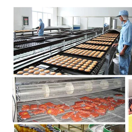
Wabenförderband
Förderkette-Platte
Foto-voltaischer SolarMesh Belt
Kette Mesh Belt
Gewundener Gefrierschrank-Gurt
Oven Conveyor Belt