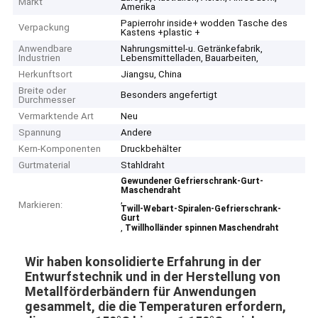
Markt
Amerika
Papierrohr inside+ wodden Tasche des
Verpackung
Kastens +plastic +
Anwendbare
Nahrungsmittel-u. Getränkefabrik,
Industrien
Lebensmittelladen, Bauarbeiten,
Herkunftsort
Jiangsu, China
Breite oder
Besonders angefertigt
Durchmesser
Vermarktende Art
Neu
Spannung
Andere
Kern-Komponenten
Druckbehälter
Gurtmaterial
Stahldraht
Gewundener Gefrierschrank-Gurt-
Maschendraht
,
Markieren:
Twill-Webart-Spiralen-Gefrierschrank-
Gurt
,
Twillholländer spinnen Maschendraht
Wir haben konsolidierte Erfahrung in der
Entwurfstechnik und in der Herstellung von
Metallförderbändern für Anwendungen
gesammelt, die die Temperaturen erfordern,