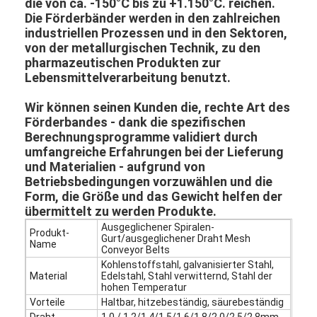
die von ca. -150°C bis zu +1.150°C. reichen.
Die Förderbänder werden in den zahlreichen
industriellen Prozessen und in den Sektoren,
von der metallurgischen Technik, zu den
pharmazeutischen Produkten zur
Lebensmittelverarbeitung benutzt.
Wir können seinen Kunden die, rechte Art des
Förderbandes - dank die spezifischen
Berechnungsprogramme validiert durch
umfangreiche Erfahrungen bei der Lieferung
und Materialien - aufgrund von
Betriebsbedingungen vorzuwählen und die
Form, die Größe und das Gewicht helfen der
übermittelt zu werden Produkte.
Ausgeglichener Spiralen-
Produkt-
Gurt/ausgeglichener Draht Mesh
Name
Conveyor Belts
Kohlenstoffstahl, galvanisierter Stahl,
Material
Edelstahl, Stahl verwitternd, Stahl der
hohen Temperatur
Vorteile
Haltbar, hitzebeständig, säurebeständig
Draht-
1.0 / 1,2/1,4/1,5/1,6/1,8/2,0/2,5/2.8mm