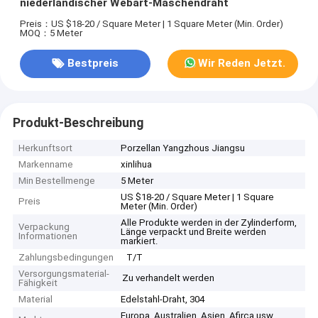
niederländischer Webart-Maschendraht
Preis：US $18-20 / Square Meter | 1 Square Meter (Min. Order)
MOQ：5 Meter
Bestpreis
Wir Reden Jetzt.
Produkt-Beschreibung
Herkunftsort
Porzellan Yangzhous Jiangsu
Markenname
xinlihua
Min Bestellmenge
5 Meter
US $18-20 / Square Meter | 1 Square
Preis
Meter (Min. Order)
Alle Produkte werden in der Zylinderform,
Verpackung
Länge verpackt und Breite werden
Informationen
markiert.
Zahlungsbedingungen
T/T
Versorgungsmaterial-
Zu verhandelt werden
Fähigkeit
Material
Edelstahl-Draht, 304
Europa, Australien, Asien, Afirca usw.,