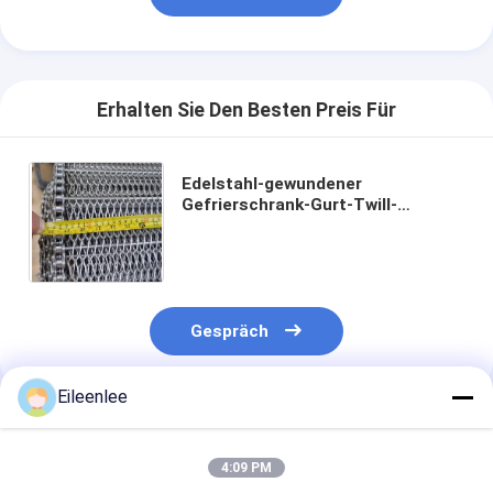
Erhalten Sie Den Besten Preis Für
Edelstahl-gewundener
Gefrierschrank-Gurt-Twill-
niederländischer Webart-
Maschendraht
Gespräch
Eileenlee
Empfohlene Produkte
4:09 PM