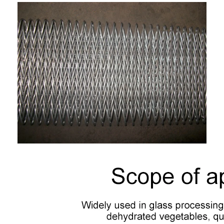
Fabrik Tour
Qualitätskontrolle
Kontakt
Nachrichten
Alle Fälle
Edelstahlmaschengurt
Spiraldrahtgeflecht
Hochtemperatur-Maschendraht
Nahrung Mesh Belt