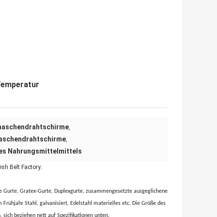
Temperatur
aschendrahtschirme
,
aschendrahtschirme
,
es Nahrungsmittelmittels
sh Belt Factory
.
ne Gurte, Gratex-Gurte, Duplexgurte, zusammengesetzte ausgeglichene
 Frühjahr Stahl, galvanisiert, Edelstahl materielles etc. Die Größe des
sich beziehen nett auf Spezifikationen unten.