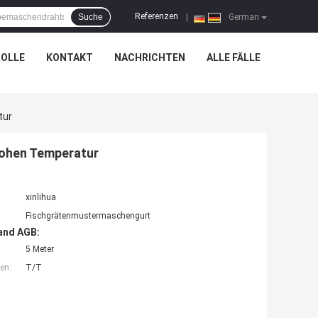
Referenzen
Suche
|
German
OLLE
KONTAKT
NACHRICHTEN
ALLE FÄLLE
tur
ohen Temperatur
xinlihua
Fischgrätenmustermaschengurt
and AGB:
5 Meter
en:
T/T