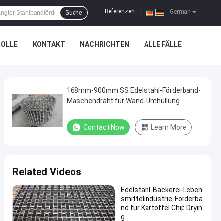
Referenzen
|
German
Suche
ROLLE
KONTAKT
NACHRICHTEN
ALLE FÄLLE
168mm-900mm SS Edelstahl-Förderband-
Maschendraht für Wand-Umhüllung
Contact Now
Learn More
Related Videos
Edelstahl-Bäckerei-Leben
smittelindustrie-Förderba
nd für Kartoffel Chip Dryin
g