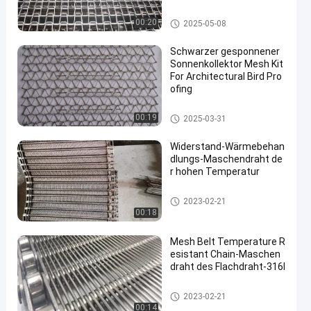
Wabenförderband
00:20
2025-05-08
Schwarzer gesponnener
Sonnenkollektor Mesh Kit
For Architectural Bird Pro
ofing
Foto-voltaischer SolarMesh Be
00:19
2025-03-31
lt
Widerstand-Wärmebehan
dlungs-Maschendraht de
r hohen Temperatur
Hochtemperatur-Maschendrah
2023-02-21
t
00:18
Mesh Belt Temperature R
esistant Chain-Maschen
draht des Flachdraht-316l
Edelstahlmaschengurt
2023-02-21
00:14