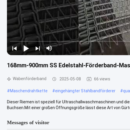
168mm-900mm SS Edelstahl-Förderband-Mas
Wabenförderband
2025-05-08
66 views
#
Maschendrahtkette
#
eingehängter Stahlbandförderer
#
qua
Dieser Riemen ist speziell für Ultraschallwaschmaschinen und di
Buchsen.Mit einer großen Öffnungsgröße lässt diese Art von Gürtel 
Messages of visitor