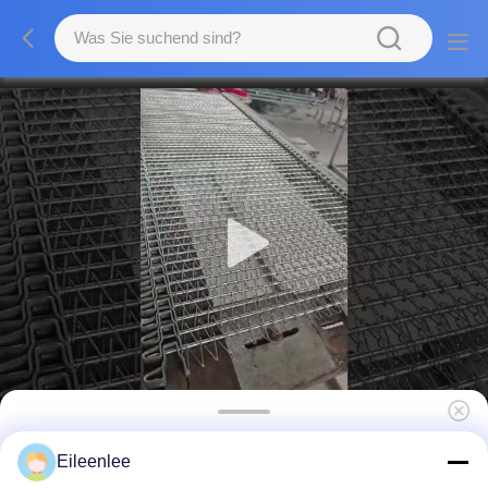
Förderband-Hochleistungsmaschendraht
Eileenlee
Soem-Chinesischer Mauer rostfreier