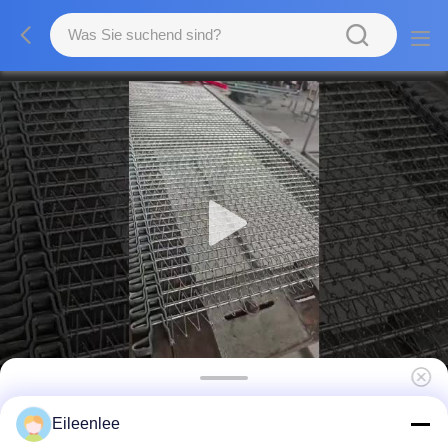
Starker 316SS Flachdraht Mesh Chain Belt
Eileenlee
For Conveyor