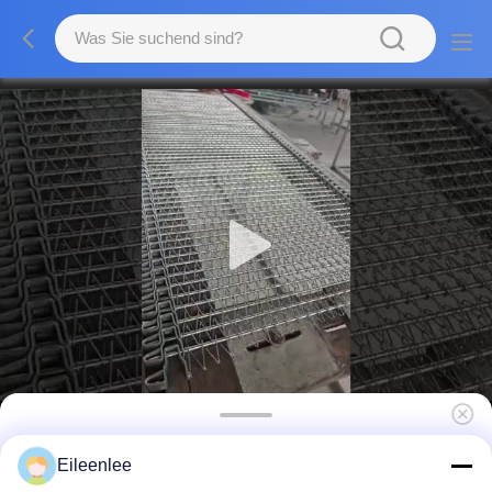
Bienenwaben-Edelstahl-Förderband 1x1
Eileenlee
galvanisierte Maschendraht